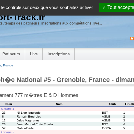
 le contrôle sur ceux que vous souhaitez activer
Tout accepte
rt-Track.fr
s, temps des patineurs, inscriptions aux compétitions, live...
Patineurs
Live
Inscriptions
e, France
h�e National #5 - Grenoble, France - dima
sement 777 m�tres E & D Hommes
Num.
Nom
Club
Finish
 - Groupe 1
23
Nil Llop Izquierdo
BST
1
8
Romain Berthelot
ASMB
2
12
Jules Magnenet
ASMB
3
20
Joan Manuel Coria Rueda
BST
4
57
Gabriel Volet
OGCA
5
 - Groupe 2