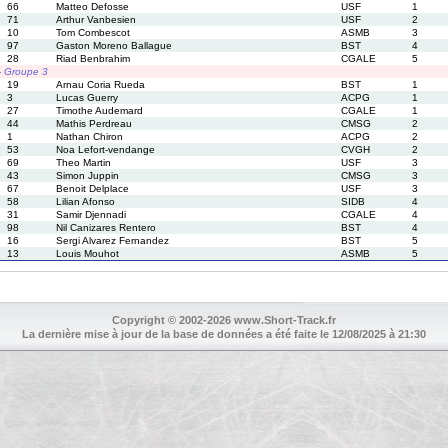
66
Matteo Defosse
USF
1
71
Arthur Vanbesien
USF
2
10
Tom Combescot
ASMB
3
97
Gaston Moreno Ballague
BST
4
28
Riad Benbrahim
CGALE
5
 - Groupe 3
19
Arnau Coria Rueda
BST
1
3
Lucas Guerry
ACPG
1
27
Timothe Audemard
CGALE
1
44
Mathis Perdreau
CMSG
2
1
Nathan Chiron
ACPG
2
53
Noa Lefort-vendange
CVGH
2
69
Theo Martin
USF
3
43
Simon Juppin
CMSG
3
67
Benoit Delplace
USF
3
58
Lilian Afonso
SIDB
4
31
Samir Djennadi
CGALE
4
98
Nil Canizares Rentero
BST
4
16
Sergi Alvarez Fernandez
BST
5
13
Louis Mouhot
ASMB
5
Copyright © 2002-2026 www.Short-Track.fr
La dernière mise à jour de la base de données a été faite le 12/08/2025 à 21:30