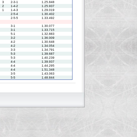
3
2-3-1
1.25.848
2
1-4-2
1.25.937
1
1-4-3
1.29.019
2-5-4
1.30.402
2-5-5
1.33.492
3-1
1.30.077
3-1
1.33.715
5-1
1.32.883
3-2
1.36.009
4-2
1.30.648
4-2
1.34.054
3-3
1.34.791
5-3
1.39.687
5-3
1.40.239
4-4
1.39.937
4-4
1.44.295
4-4
1.51.348
3-5
1.43.063
5-5
1.48.844