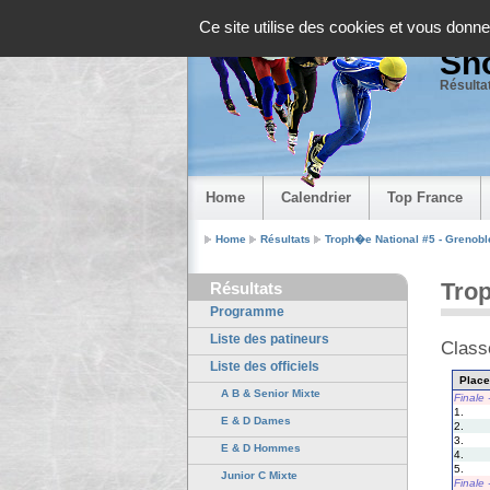
Panneau de gestion des cookies
Ce site utilise des cookies et vous donne
Sho
Résultat
Home
Calendrier
Top France
Home
Résultats
Troph�e National #5 - Grenobl
Trop
Résultats
Programme
Liste des patineurs
Clas
Liste des officiels
Place
A B & Senior Mixte
Finale
1.
E & D Dames
2.
3.
E & D Hommes
4.
5.
Junior C Mixte
Finale