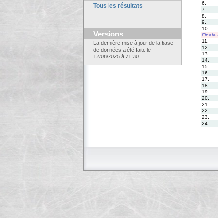
6.
Tous les résultats
7.
8.
9.
10.
Versions
Finale
11.
La dernière mise à jour de la base
12.
de données a été faite le
13.
12/08/2025 à 21:30
14.
15.
16.
17.
18.
19.
20.
21.
22.
23.
24.