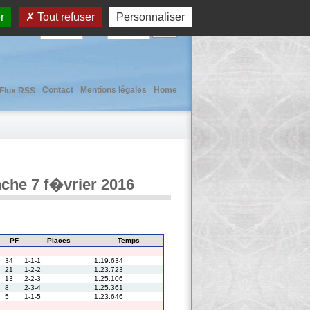
r
Tout refuser
Personnaliser
User :
Pass :
Contact
Mentions légales
Home
Flux RSS
nche 7 f�vrier 2016
PF
Places
Temps
34
1-1-1
1.19.634
21
1-2-2
1.23.723
13
2-2-3
1.25.106
8
2-3-4
1.25.361
5
1-1-5
1.23.646