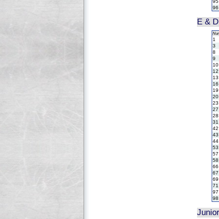
95
96
E & 
Nu
1
3
8
9
10
12
13
16
19
20
23
27
28
31
42
43
44
53
57
58
66
67
69
71
97
98
Junio