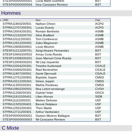
STESP00000000002
Lucia Marin Guerrero
BST
STESP00000000004
Irina Canizares Rentero
BST
D Hommes
m.
UPID
Nom
Club
STFRA11804200501
Nathan Chiron
ACPG
STFRA12707200301
Lucas Guerry
ACPG
STFRA13004200301
Romain Berthelot
ASMB
STFRA12103200702
Alois Braillard
ASMB
STFRA10111200301
Tom Combescot
ASMB
STFRA12612200301
Jules Magnenet
ASMB
STFRA10908200601
Louis Mouhot
ASMB
STESP11212200701
Sergi Alvarez Fernandez
BST
STESP10904200502
Arnau Coria Rueda
BST
STESP10308200201
Joan Manuel Coria Rueda
BST
STESP12009200201
Nil Llop Izquierdo
BST
STFRA10304200301
Timothe Audemard
CGALE
STFRA10406200301
Riad Benbrahim
CGALE
STFRA11807200501
Samir Djennadi
CGALE
STFRA12701200901
Baptiste Juppin
CMSG
STFRA10212200301
Simon Juppin
CMSG
STFRA11305200301
Mathis Perdreau
CMSG
STFRA10902200501
Noa Lefort-vendange
CVGH
STFRA11208200301
Gabriel Volet
OGCA
STFRA11910200401
Lilian Afonso
SIDB
STFRA11110200201
Matteo Defosse
USF
STFRA11505200401
Benoit Delplace
USF
STFRA12502200301
Theo Martin
USF
STFRA12711200301
Arthur Vanbesien
USF
STESP00000000001
Gaston Moreno Ballague
BST
STESP00000000003
Nil Canizares Rentero
BST
r C Mixte