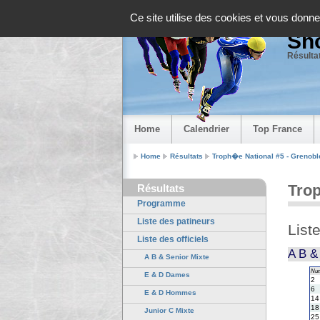
Panneau de gestion des cookies
Ce site utilise des cookies et vous donne
Sho
Résultat
Home
Calendrier
Top France
Home
Résultats
Troph�e National #5 - Grenobl
Trop
Résultats
Programme
Liste des patineurs
List
Liste des officiels
A B &
A B & Senior Mixte
Nu
E & D Dames
2
6
E & D Hommes
14
18
Junior C Mixte
25