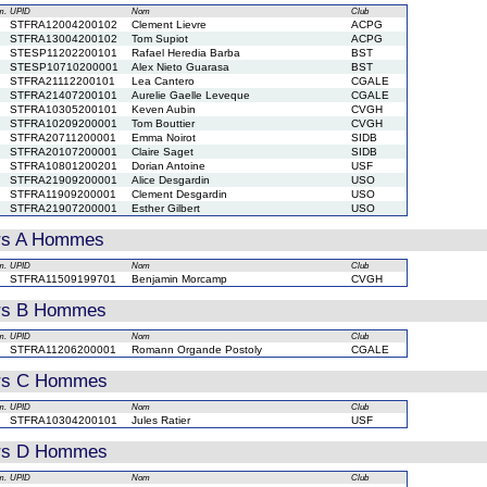
m.
UPID
Nom
Club
STFRA12004200102
Clement Lievre
ACPG
STFRA13004200102
Tom Supiot
ACPG
STESP11202200101
Rafael Heredia Barba
BST
STESP10710200001
Alex Nieto Guarasa
BST
STFRA21112200101
Lea Cantero
CGALE
STFRA21407200101
Aurelie Gaelle Leveque
CGALE
STFRA10305200101
Keven Aubin
CVGH
STFRA10209200001
Tom Bouttier
CVGH
STFRA20711200001
Emma Noirot
SIDB
STFRA20107200001
Claire Saget
SIDB
STFRA10801200201
Dorian Antoine
USF
STFRA21909200001
Alice Desgardin
USO
STFRA11909200001
Clement Desgardin
USO
STFRA21907200001
Esther Gilbert
USO
rs A Hommes
m.
UPID
Nom
Club
STFRA11509199701
Benjamin Morcamp
CVGH
rs B Hommes
m.
UPID
Nom
Club
STFRA11206200001
Romann Organde Postoly
CGALE
rs C Hommes
m.
UPID
Nom
Club
STFRA10304200101
Jules Ratier
USF
rs D Hommes
m.
UPID
Nom
Club