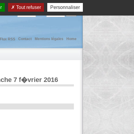
r
Tout refuser
Personnaliser
User :
Pass :
Contact
Mentions légales
Home
Flux RSS
nche 7 f�vrier 2016