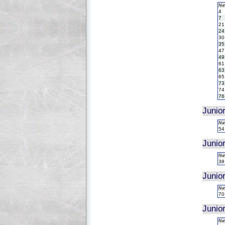
Nu
4
7
21
24
30
35
47
49
61
63
65
73
74
76
Junio
Nu
54
Junio
Nu
38
Junio
Nu
70
Junio
Nu