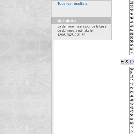
26
Tous les résultats
32
33
37
39
Versions
46
48
La dernière mise à jour de la base
52
de données a été faite le
55
12/08/2025 à 21:30
56
59
60
64
75
E & 
Nu
5
11
15
17
22
29
34
36
40
41
45
51
62
68
72
77