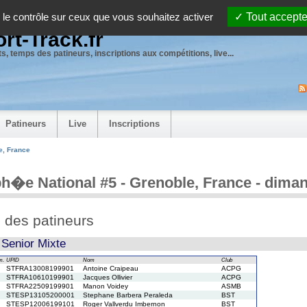
 le contrôle sur ceux que vous souhaitez activer
Tout accepte
rt-Track.fr
s, temps des patineurs, inscriptions aux compétitions, live...
Patineurs
Live
Inscriptions
e, France
h�e National #5 - Grenoble, France - dima
e des patineurs
 Senior Mixte
m.
UPID
Nom
Club
STFRA13008199901
Antoine Craipeau
ACPG
STFRA10610199901
Jacques Ollivier
ACPG
STFRA22509199901
Manon Voidey
ASMB
STESP13105200001
Stephane Barbera Peraleda
BST
STESP12006199101
Roger Vallverdu Imbernon
BST