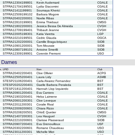
STFRA12304199801
Kevin Audemard
CGALE
STFRA21704199501
Lydia Giacomini
CGALE
STFRA21411199901
Soumaya Kherici
CGALE
STFRA22509199102
Barbara Mogore
CGALE
STFRA20402200001
Noelie Ribas
CGALE
STFRA22810199901
Emma Thiebaut
CMSG
STFRA21802200001
Jessica Bessa De Almeida
CVGH
STFRA12709199401
Thibault Jeanne
CVGH
STFRA22005198301
Katia Varetta
LGP
STFRA10210199501
Cedric Glauda
OGCA
STFRA21202200001
Camille Braga-briquez
SIDB
STFRA10901200001
Tom Moussie
SIDB
STFRA10807199101
Antoine Smerilli
SIDB
STFRA12309199901
Corentin Fremont
USO
D Dames
m.
UPID
Nom
Club
STFRA20402200401
Cloe Ollivier
ACPG
STFRA22505200401
Laura Lidy
ASMB
STESP21106200401
Carla Alvarez Fernandez
BST
STESP20202200401
Gaelle Barbera Peraleda
BST
STESP21811200401
Hannah Llop Izquierdo
BST
STFRA20901200401
Eva Cantero
CGALE
STFRA21903200401
Heba Laimene
CGALE
STFRA20601200301
Cloe Leveque
CGALE
STFRA22011200301
Coralie Rival
CGALE
STFRA22009200601
Chiara Rizzo
CGALE
STFRA20208200501
ChloE Quetier
CMSG
STFRA21407200301
Lea Hauguel
CVGH
STFRA22210200601
Clarisse Plasseraud
SIDB
STFRA20907200401
Eva Grenouilloux
USF
STFRA20302200601
Romane Chaudeau
USO
STFRA23011200301
Michelle Miot
USO