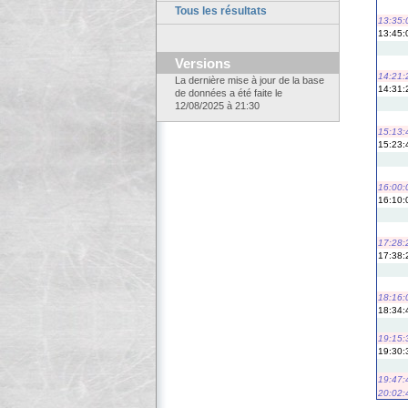
Tous les résultats
13:35:
13:45:
Versions
14:21:
La dernière mise à jour de la base
14:31:
de données a été faite le
12/08/2025 à 21:30
15:13:
15:23:
16:00:
16:10:
17:28:
17:38:
18:16:
18:34:
19:15:
19:30:
19:47:
20:02: