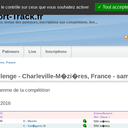
 le contrôle sur ceux que vous souhaitez activer
Tout accepte
rt-Track.fr
s, temps des patineurs, inscriptions aux compétitions, live...
Patineurs
Live
Inscriptions
res, France
lenge - Charleville-M�zi�res, France - s
amme de la compétition
/2016
00
Echauffement
00
Ref. Glace +
00
D - Master
500 m�tres
C - Cat�gorie III
500 m�tres