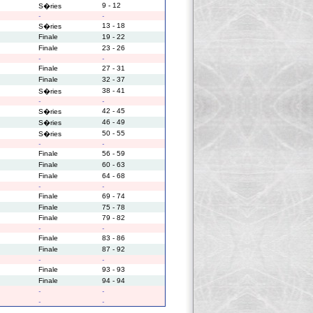
9 - 12
S�ries
-
-
13 - 18
S�ries
Finale
19 - 22
Finale
23 - 26
-
-
Finale
27 - 31
Finale
32 - 37
38 - 41
S�ries
-
-
42 - 45
S�ries
46 - 49
S�ries
50 - 55
S�ries
-
-
Finale
56 - 59
Finale
60 - 63
Finale
64 - 68
-
-
Finale
69 - 74
Finale
75 - 78
Finale
79 - 82
-
-
Finale
83 - 86
Finale
87 - 92
-
-
Finale
93 - 93
Finale
94 - 94
-
-
-
-