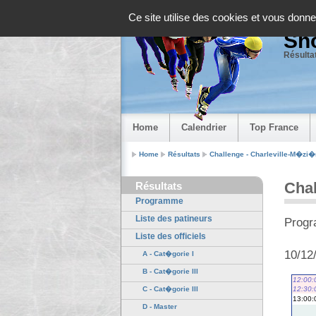
Panneau de gestion des cookies
Ce site utilise des cookies et vous donne
Sho
Résultat
Home
Calendrier
Top France
Home
Résultats
Challenge - Charleville-M�zi�
Chal
Résultats
Programme
Liste des patineurs
Progr
Liste des officiels
10/12
A - Cat�gorie I
B - Cat�gorie III
12:00:
12:30:
C - Cat�gorie III
13:00:
D - Master