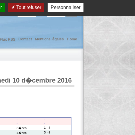
r
Tout refuser
Personnaliser
User :
Pass :
Contact
Mentions légales
Home
Flux RSS
amedi 10 d�cembre 2016
-
-
-
-
1 - 4
S�ries
5 - 8
S�ries