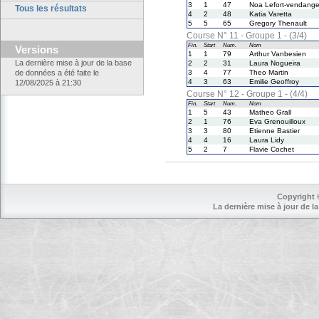
3
1
47
Noa Lefort-vendang
Tous les résultats
4
2
48
Katia Varetta
5
5
65
Gregory Thenault
Course N° 11 - Groupe 1 - (3/4)
Fin.
Start
Num.
Nom
Versions
1
1
79
Arthur Vanbesien
La dernière mise à jour de la base
2
2
31
Laura Nogueira
de données a été faite le
3
4
77
Theo Martin
4
3
63
Emilie Geoffroy
12/08/2025 à 21:30
Course N° 12 - Groupe 1 - (4/4)
Fin.
Start
Num.
Nom
1
5
43
Matheo Grall
2
1
76
Eva Grenouilloux
3
3
80
Etienne Bastier
4
4
16
Laura Lidy
5
2
7
Flavie Cochet
Copyright 
La dernière mise à jour de la