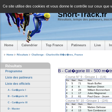
Panneau de gestion des cookies
Ce site utilise des cookies et vous donne le contrôle sur ceux que 
Short-Track.fr
Résultats, temps des patineurs, inscrip
Home
Calendrier
Top France
Patineurs
Live
I
Home
Résultats
Challenge - Charleville-M�zi�res, France
Résultats
B - Cat�gorie III - 500 m�t
Programme
Course N° 9 - Groupe 1 - (1/4)
Liste des patineurs
Fin.
Start
Num.
Nom
Liste des officiels
1
5
71
Noah Buffet
2
4
6
Nathan Chiron
A - Cat�gorie I
3
3
28
William Bonnenfant
4
1
17
Jules Magnenet
B - Cat�gorie III
5
2
61
Paul Gace - Jouen
Course N° 10 - Groupe 1 - (2/4)
C - Cat�gorie III
Fin.
Start
Num.
Nom
1
3
73
Matteo Defosse
D - Master
2
4
13
Tom Combescot