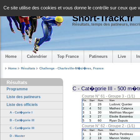
Panneau de gestion des cookies
Ce site utilise des cookies et vous donne le contrôle sur ceux que 
Short-Track.fr
Résultats, temps des patineurs, inscrip
Home
Calendrier
Top France
Patineurs
Live
I
Home
Résultats
Challenge - Charleville-M�zi�res, France
Résultats
C - Cat�gorie III - 500 m�tr
Programme
Course N° 61 - Groupe 3 - (1/1)
Liste des patineurs
Fin.
Start
Num.
Nom
Liste des officiels
1
2
26
Ludovic Quetier
2
4
52
Matheo Calanca
A - Cat�gorie I
3
1
30
Matthias Mauger
4
3
27
Elodie Batsimba
B - Cat�gorie III
5
5
60
Ryan Dupuis
Course N° 62 - Groupe 2 - (1/1)
C - Cat�gorie III
Fin.
Start
Num.
Nom
1
1
24
Mathis Perdreau
D - Master
2
2
19
Manon Voidey