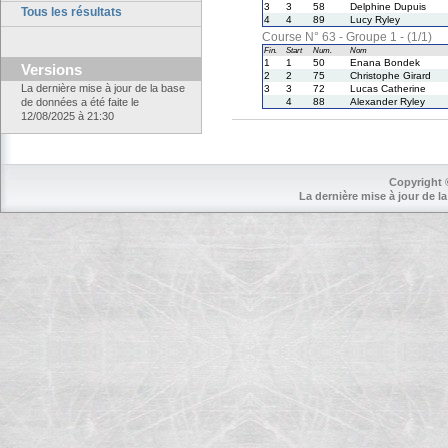
3
3
58
Delphine Dupuis
Tous les résultats
4
4
89
Lucy Ryley
Course N° 63 - Groupe 1 - (1/1)
Fin.
Start
Num.
Nom
1
1
50
Enana Bondek
Versions
2
2
75
Christophe Girard
La dernière mise à jour de la base
3
3
72
Lucas Catherine
de données a été faite le
4
88
Alexander Ryley
12/08/2025 à 21:30
Copyright 
La dernière mise à jour de la