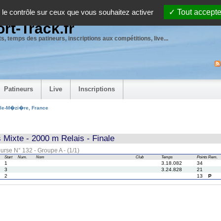
 le contrôle sur ceux que vous souhaitez activer
Tout accepte
rt-Track.fr
s, temps des patineurs, inscriptions aux compétitions, live...
Patineurs
Live
Inscriptions
lle-M�zi�re, France
 Mixte - 2000 m Relais - Finale
urse N° 132 - Groupe A - (1/1)
Start
Num.
Nom
Club
Temps
Points
Rem.
1
3.18.082
34
3
3.24.828
21
2
13
P