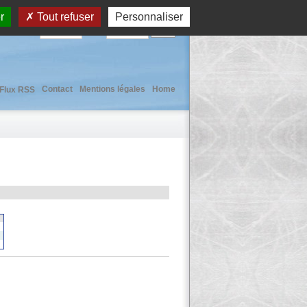
r
Tout refuser
Personnaliser
User :
Pass :
Contact
Mentions légales
Home
Flux RSS