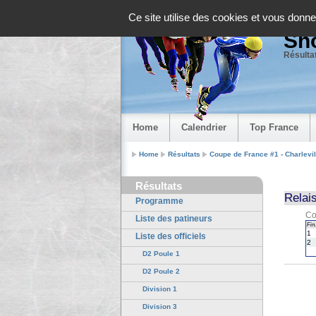
Panneau de gestion des cookies
Ce site utilise des cookies et vous donne
Sho
Résultat
Home
Calendrier
Top France
Home
Résultats
Coupe de France #1 - Charlevi
Résultats
Relais
Programme
Co
Liste des patineurs
Fin.
1
Liste des officiels
2
D2 Poule 1
D2 Poule 2
Division 1
Division 3