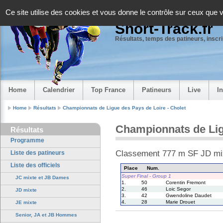
Panneau de gestion des cookies
Ce site utilise des cookies et vous donne le contrôle sur ceux que 
Short-Track.fr
Résultats, temps des patineurs, inscrip
Home
Calendrier
Top France
Patineurs
Live
I
Home
Résultats
Championnats de Ligue des Pays de Loire - Cholet
Championnats de Lig
Résultats
Programme
Classement 777 m SF JD mi
Liste des patineurs
Liste des officiels
Place
Num.
Super Final - Group 1
JC mixte et JB Dames
1.
50
Corentin Fremont
2.
46
Loic Segor
JD mixte
3.
42
Gwendoline Daudet
4.
28
Marie Drouet
JE mixte
Senior, JA et JB Hommes