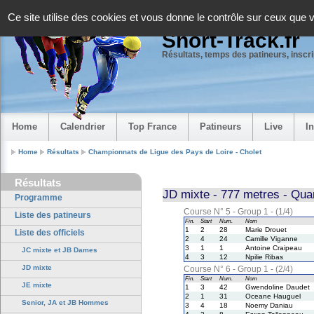
Panneau de gestion des cookies
Ce site utilise des cookies et vous donne le contrôle sur ceux que 
Short-Track.fr
Résultats, temps des patineurs, inscrip
Home
Calendrier
Top France
Patineurs
Live
I
Home
Résultats
Championnats de Ligue des Pays de Loire - Cholet
Résultats
JD mixte - 777 metres - Quar
Programme
Course N° 5 - Group 1 - (1/4)
Liste des patineurs
Fin.
Start
Num.
Nom
1
2
28
Marie Drouet
Liste des officiels
2
4
24
Camille Viganne
3
1
1
Antoine Craipeau
JC mixte et JB Dames
4
3
12
Npilie Ribas
JD mixte
Course N° 6 - Group 1 - (2/4)
Fin.
Start
Num.
Nom
JE mixte
1
3
42
Gwendoline Daudet
2
1
31
Oceane Hauguel
Senior, JA et JB Hommes
3
4
18
Noemy Daniau