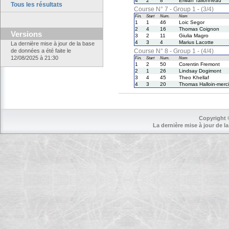
4
2
8
Erwan Tallonneau
Tous les résultats
Course N° 7 - Group 1 - (3/4)
Fin.
Start
Num.
Nom
1
1
46
Loic Segor
2
4
16
Thomas Coignon
Versions
3
2
11
Giulia Magro
4
3
4
Marius Lacotte
La dernière mise à jour de la base
de données a été faite le
Course N° 8 - Group 1 - (4/4)
12/08/2025 à 21:30
Fin.
Start
Num.
Nom
1
2
50
Corentin Fremont
2
1
26
Lindsay Dogimont
3
4
45
Theo Khellaf
4
3
20
Thomas Halloin-merci
Copyright 
La dernière mise à jour de la