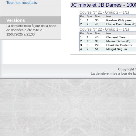
Tous les résultats
JC mixte et JB Dames - 1000
Course N° 21 - Group 2 - (1/1)
Fin.
Start
Num.
Nom
Versions
1
1
35
Pauline Philippeau
2
2
48
Elodie Cournilloux (B
La dernière mise à jour de la base
Course N° 22 - Group 1 - (1/1)
de données a été faite le
Fin.
Start
Num.
Nom
12/08/2025 à 21:30
1
1
43
Clement Florac
2
4
38
Marine Daffini (B)
3
3
29
Charlotte Guillermin
4
2
51
Margot Seguin
Copyright 
La dernière mise à jour de la