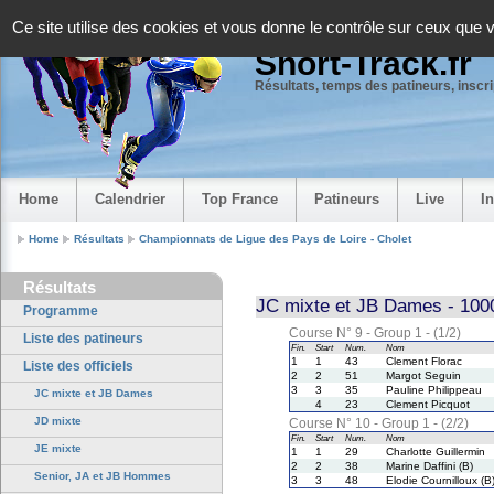
Panneau de gestion des cookies
Ce site utilise des cookies et vous donne le contrôle sur ceux que 
Short-Track.fr
Résultats, temps des patineurs, inscrip
Home
Calendrier
Top France
Patineurs
Live
I
Home
Résultats
Championnats de Ligue des Pays de Loire - Cholet
Résultats
JC mixte et JB Dames - 100
Programme
Course N° 9 - Group 1 - (1/2)
Liste des patineurs
Fin.
Start
Num.
Nom
1
1
43
Clement Florac
Liste des officiels
2
2
51
Margot Seguin
3
3
35
Pauline Philippeau
JC mixte et JB Dames
4
23
Clement Picquot
JD mixte
Course N° 10 - Group 1 - (2/2)
Fin.
Start
Num.
Nom
JE mixte
1
1
29
Charlotte Guillermin
2
2
38
Marine Daffini (B)
Senior, JA et JB Hommes
3
3
48
Elodie Cournilloux (B