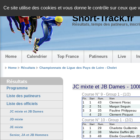
Panneau de gestion des cookies
Ce site utilise des cookies et vous donne le contrôle sur ceux que 
Short-Track.fr
Résultats, temps des patineurs, inscrip
Home
Calendrier
Top France
Patineurs
Live
I
Home
Résultats
Championnats de Ligue des Pays de Loire - Cholet
Résultats
JC mixte et JB Dames - 100
Programme
Course N° 9 - Group 1 - (1/2)
Liste des patineurs
Fin.
Start
Num.
Nom
1
1
43
Clement Florac
Liste des officiels
2
2
51
Margot Seguin
3
3
35
Pauline Philippeau
JC mixte et JB Dames
4
23
Clement Picquot
JD mixte
Course N° 10 - Group 1 - (2/2)
Fin.
Start
Num.
Nom
JE mixte
1
1
29
Charlotte Guillermin
2
2
38
Marine Daffini (B)
Senior, JA et JB Hommes
3
3
48
Elodie Cournilloux (B