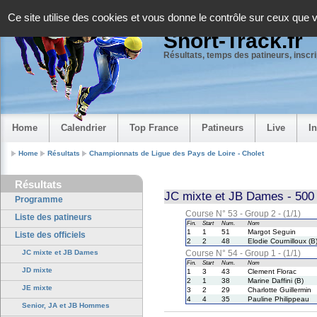
Panneau de gestion des cookies
Ce site utilise des cookies et vous donne le contrôle sur ceux que 
Short-Track.fr
Résultats, temps des patineurs, inscrip
Home
Calendrier
Top France
Patineurs
Live
I
Home
Résultats
Championnats de Ligue des Pays de Loire - Cholet
Résultats
JC mixte et JB Dames - 500 
Programme
Course N° 53 - Group 2 - (1/1)
Liste des patineurs
Fin.
Start
Num.
Nom
1
1
51
Margot Seguin
Liste des officiels
2
2
48
Elodie Cournilloux (B
JC mixte et JB Dames
Course N° 54 - Group 1 - (1/1)
Fin.
Start
Num.
Nom
JD mixte
1
3
43
Clement Florac
2
1
38
Marine Daffini (B)
JE mixte
3
2
29
Charlotte Guillermin
4
4
35
Pauline Philippeau
Senior, JA et JB Hommes