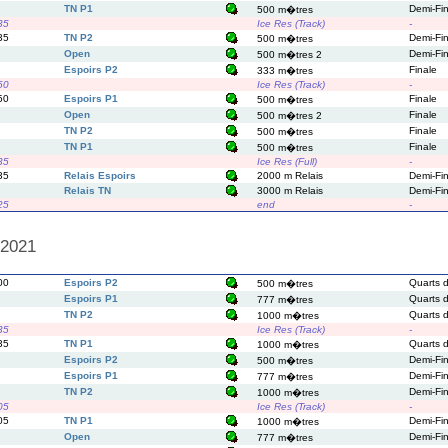
TN P1
Demi-Fi
500 m�tres
35
Ice Res (Track)
-
35
TN P2
Demi-Fi
500 m�tres
Open
Demi-Fi
500 m�tres 2
Espoirs P2
Finale
333 m�tres
50
Ice Res (Track)
-
50
Espoirs P1
Finale
500 m�tres
Open
Finale
500 m�tres 2
TN P2
Finale
500 m�tres
TN P1
Finale
500 m�tres
35
Ice Res (Full)
-
35
Relais Espoirs
2000 m Relais
Demi-Fi
Relais TN
3000 m Relais
Demi-Fi
25
end
-
/2021
00
Espoirs P2
Quarts d
500 m�tres
Espoirs P1
Quarts d
777 m�tres
TN P2
Quarts d
1000 m�tres
35
Ice Res (Track)
-
35
TN P1
Quarts d
1000 m�tres
Espoirs P2
Demi-Fi
500 m�tres
Espoirs P1
Demi-Fi
777 m�tres
TN P2
Demi-Fi
1000 m�tres
05
Ice Res (Track)
-
05
TN P1
Demi-Fi
1000 m�tres
Open
Demi-Fi
777 m�tres