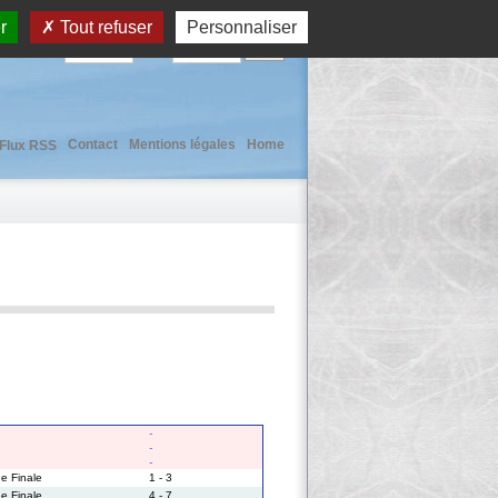
r
Tout refuser
Personnaliser
User :
Pass :
Contact
Mentions légales
Home
Flux RSS
-
-
-
e Finale
1 - 3
e Finale
4 - 7