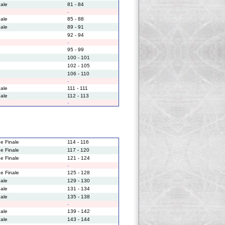
nale
81 - 84
-
nale
85 - 88
nale
89 - 91
92 - 94
-
95 - 99
100 - 101
102 - 105
106 - 110
-
nale
111 - 111
nale
112 - 113
-
e Finale
114 - 116
e Finale
117 - 120
e Finale
121 - 124
-
e Finale
125 - 128
nale
129 - 130
nale
131 - 134
nale
135 - 138
-
nale
139 - 142
nale
143 - 144