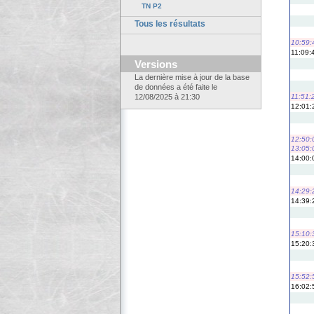
TN P2
Tous les résultats
10:59:
11:09:
Versions
La dernière mise à jour de la base
de données a été faite le
11:51:
12/08/2025 à 21:30
12:01:
12:50:
13:05:
14:00:
14:29:
14:39:
15:10:
15:20:
15:52:
16:02: