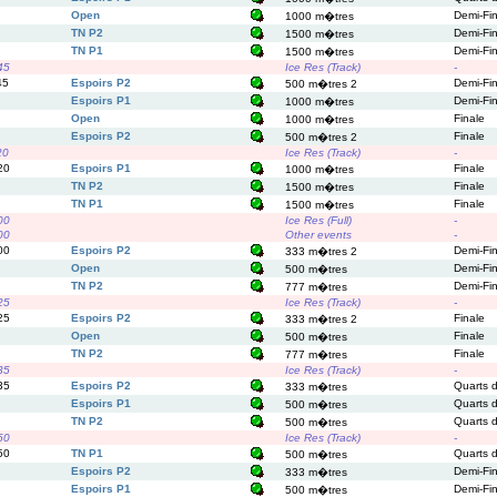
Open
Demi-Fi
1000 m�tres
TN P2
Demi-Fi
1500 m�tres
TN P1
Demi-Fi
1500 m�tres
45
Ice Res (Track)
-
45
Espoirs P2
Demi-Fi
500 m�tres 2
Espoirs P1
Demi-Fi
1000 m�tres
Open
Finale
1000 m�tres
Espoirs P2
Finale
500 m�tres 2
20
Ice Res (Track)
-
20
Espoirs P1
Finale
1000 m�tres
TN P2
Finale
1500 m�tres
TN P1
Finale
1500 m�tres
00
Ice Res (Full)
-
00
Other events
-
00
Espoirs P2
Demi-Fi
333 m�tres 2
Open
Demi-Fi
500 m�tres
TN P2
Demi-Fi
777 m�tres
25
Ice Res (Track)
-
25
Espoirs P2
Finale
333 m�tres 2
Open
Finale
500 m�tres
TN P2
Finale
777 m�tres
35
Ice Res (Track)
-
35
Espoirs P2
Quarts d
333 m�tres
Espoirs P1
Quarts d
500 m�tres
TN P2
Quarts d
500 m�tres
50
Ice Res (Track)
-
50
TN P1
Quarts d
500 m�tres
Espoirs P2
Demi-Fi
333 m�tres
Espoirs P1
Demi-Fi
500 m�tres