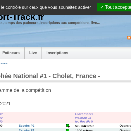
 le contrôle sur ceux que vous souhaitez activer
Tout accepte
rt-Track.fr
s, temps des patineurs, inscriptions aux compétitions, live...
Patineurs
Live
Inscriptions
France
hée National #1 - Cholet, France -
amme de la compétition
/2021
00
Other events
-
00
Warming up
-
00
Ice Res (Full)
-
00
Espoirs P2
Quarts d
500 m�tres 2
Espoirs P1
Quarts d
1000 m�tres