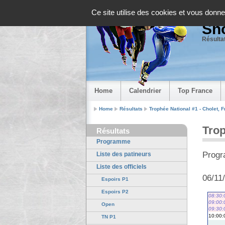
Panneau de gestion des cookies
Ce site utilise des cookies et vous donne
Sho
Résultat
Home
Calendrier
Top France
Home
Résultats
Trophée National #1 - Cholet, 
Trop
Résultats
Programme
Progr
Liste des patineurs
Liste des officiels
06/11
Espoirs P1
Espoirs P2
08:30:
09:00:
Open
09:30:
10:00:
TN P1