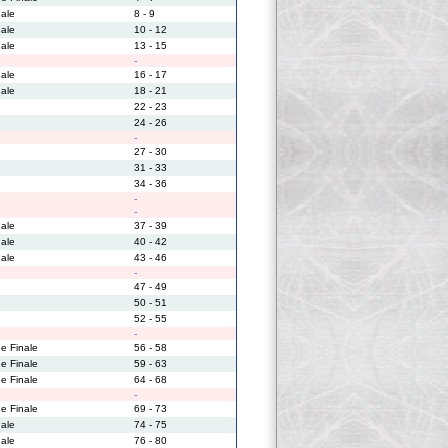
nale
8 - 9
nale
10 - 12
nale
13 - 15
-
nale
16 - 17
nale
18 - 21
22 - 23
24 - 26
-
27 - 30
31 - 33
34 - 36
-
-
nale
37 - 39
nale
40 - 42
nale
43 - 46
-
47 - 49
50 - 51
52 - 55
-
e Finale
56 - 58
e Finale
59 - 63
e Finale
64 - 68
-
e Finale
69 - 73
nale
74 - 75
nale
76 - 80