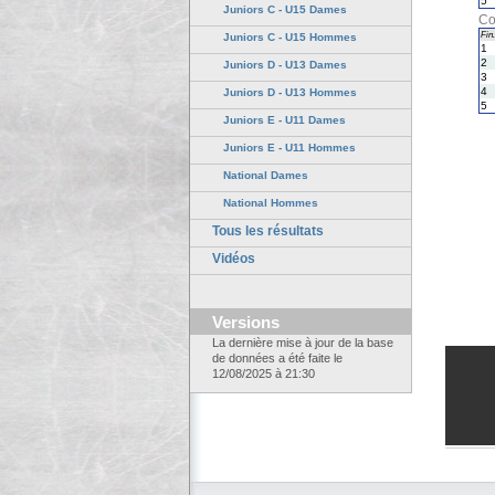
5
Juniors C - U15 Dames
Co
Fin.
Juniors C - U15 Hommes
1
2
Juniors D - U13 Dames
3
4
Juniors D - U13 Hommes
5
Juniors E - U11 Dames
Juniors E - U11 Hommes
National Dames
National Hommes
Tous les résultats
Vidéos
Versions
La dernière mise à jour de la base
de données a été faite le
12/08/2025 à 21:30