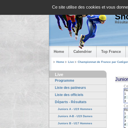
Panneau de gestion des cookies
Ce site utilise des cookies et vous donne
Sho
Résultat
Home
Calendrier
Top France
Home
Live
Championnat de France par Catégor
Live
Junio
Programme
Co
Liste des patineurs
Fin.
1
Liste des officiels
2
3
Départs - Résultats
Co
Juniors A - U19 Hommes
Fin.
1
Juniors A-B - U19 Dames
2
3
Juniors B - U17 Hommes
4