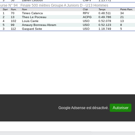
3
56
Darren Ledoux
CNPV
1.15.772
urse N° 94 : Finale 500 mètres Groupe A Juniors D - U13 Hommes
Start
Num.
Nom
Club
Temps
Points
Rem.
1
70
Timeo Calanca
RPV
0.48.511
34
2
13
Theo Le Pocreau
ACPG
0.49.786
21
4
102
Louis Carrie
USO
0.52.078
13
5
99
Amaury Bonneau Abram
USO
0.52.123
8
3
112
Gaspard Seite
USO
1.18.749
5
Autoriser
Google Adsense est désactivé.