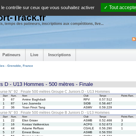
 le contrôle sur ceux que vous souhaitez activer
Tout accepte
rt-Track.fr
s, temps des patineurs, inscriptions aux compétitions, live...
Patineurs
Live
Inscriptions
ies - Grenoble, France
rs D - U13 Hommes - 500 mètres - Finale
urse N° 92 : Finale 500 mètres Groupe C Juniors D - U13 Hommes
Start
Num.
Nom
Club
Temps
Points
Rem.
3
67
Amine Baghdadi
RPV
0.57.512
1
87
Leo Juaneda
SIDB
0.58.467
2
36
Yoan Finot Tang
ASMV
0.59.229
urse N° 93 : Finale 500 mètres Groupe B Juniors D - U13 Hommes
Start
Num.
Nom
Club
Temps
Points
Rem.
1
22
Eliot Grisier
ASMB
0.52.468
3
2
16
Kostas Vaitkevicius
ACPG
0.52.673
2
4
44
Adame Reffass
CGALE
0.56.290
1
5
17
Ernest Beau
ASMB
0.56.550