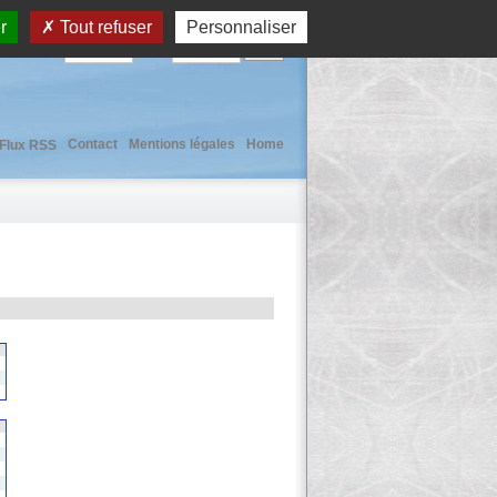
r
Tout refuser
Personnaliser
User :
Pass :
Contact
Mentions légales
Home
Flux RSS