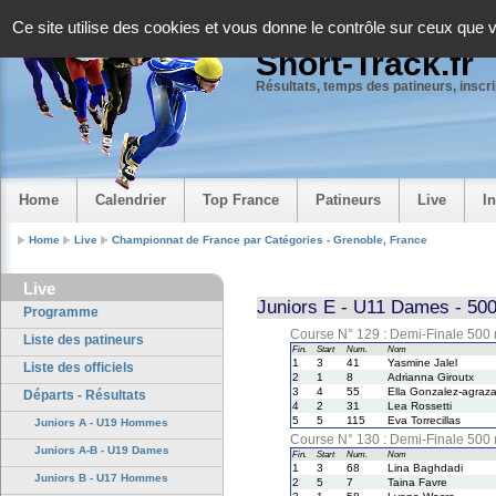
Panneau de gestion des cookies
Ce site utilise des cookies et vous donne le contrôle sur ceux que 
Short-Track.fr
Résultats, temps des patineurs, inscrip
Home
Calendrier
Top France
Patineurs
Live
I
Home
Live
Championnat de France par Catégories - Grenoble, France
Live
Juniors E - U11 Dames - 500
Programme
Course N° 129 : Demi-Finale 500 
Liste des patineurs
Fin.
Start
Num.
Nom
1
3
41
Yasmine Jalel
Liste des officiels
2
1
8
Adrianna Giroutx
3
4
55
Ella Gonzalez-agraza
Départs - Résultats
4
2
31
Lea Rossetti
5
5
115
Eva Torrecillas
Juniors A - U19 Hommes
Course N° 130 : Demi-Finale 500 
Juniors A-B - U19 Dames
Fin.
Start
Num.
Nom
1
3
68
Lina Baghdadi
Juniors B - U17 Hommes
2
5
7
Taina Favre