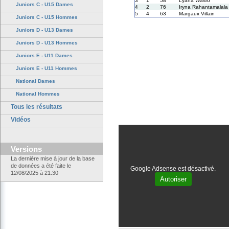
3
1
58
Lyana Wasro
Juniors C - U15 Dames
4
2
76
Iryna Rahantamalala
5
4
63
Margaux Villain
Juniors C - U15 Hommes
Juniors D - U13 Dames
Juniors D - U13 Hommes
Juniors E - U11 Dames
Juniors E - U11 Hommes
National Dames
National Hommes
Tous les résultats
Vidéos
Versions
La dernière mise à jour de la base
de données a été faite le
Google Adsense est désactivé.
12/08/2025 à 21:30
Autoriser