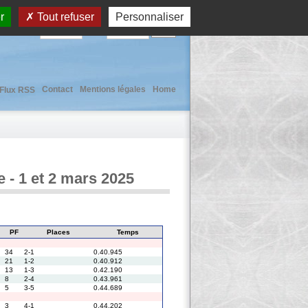
r
Tout refuser
Personnaliser
User :
Pass :
Contact
Mentions légales
Home
Flux RSS
 - 1 et 2 mars 2025
PF
Places
Temps
34
2-1
0.40.945
21
1-2
0.40.912
13
1-3
0.42.190
8
2-4
0.43.961
5
3-5
0.44.689
3
4-1
0.44.202