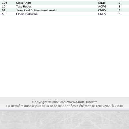
106
Clara Andre
SIDB
2
16
Tess Robet
ACPG
3
61
Jean Paul Sulima-swiechowski
CNPV
4
53
Elodie Batsimba
CNPV
5
Copyright © 2002-2026 www.Short-Track.fr
La dernière mise à jour de la base de données a été faite le 12/08/2025 à 21:30