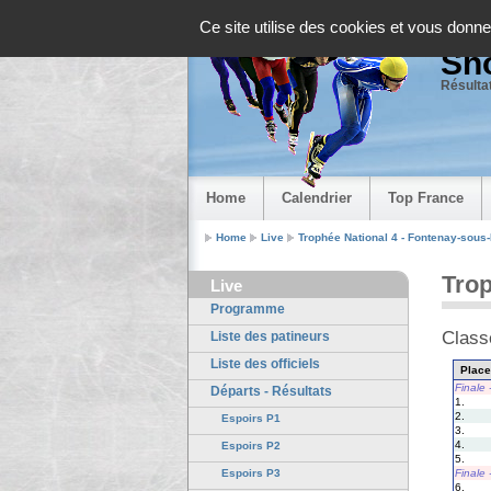
Panneau de gestion des cookies
Ce site utilise des cookies et vous donne
Sho
Résultat
Home
Calendrier
Top France
Home
Live
Trophée National 4 - Fontenay-sous
Trop
Live
Programme
Class
Liste des patineurs
Liste des officiels
Place
Finale
Départs - Résultats
1.
2.
Espoirs P1
3.
4.
Espoirs P2
5.
Finale
Espoirs P3
6.