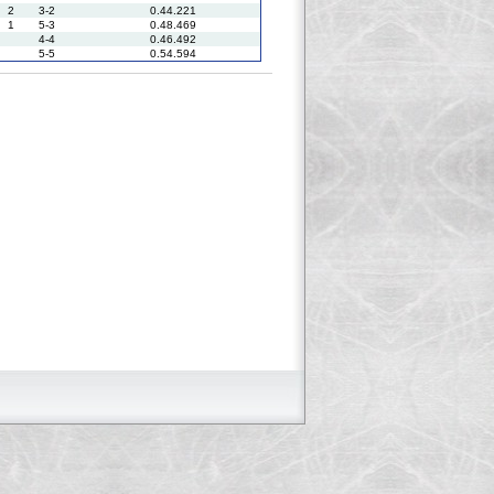
2
3-2
0.44.221
1
5-3
0.48.469
4-4
0.46.492
5-5
0.54.594