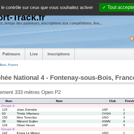
 le contrôle sur ceux que vous souhaitez activer
Tout accepte
rt-Track.fr
s, temps des patineurs, inscriptions aux compétitions, live...
Patineurs
Live
Inscriptions
-Bois, France
hée National 4 - Fontenay-sous-Bois, France
ement 333 mètres Open P2
Num.
Nom
Club
Finish
 - Groupe A
125
Jolan Etiemble
USF
1
63
Thelia Villamaux
CVGH
2
150
Nina Torrecilas
USO
3
38
Wijnand Suijlen
ASMV
4
126
Olivier Heuze
USF
5
 - Groupe B
142
Enora Le Mineur
USO
1