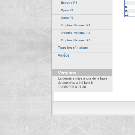
Espoirs P4
7.
8.
Open P1
9.
10.
Open P2
Trophée National P1
Trophée National P2
Trophée National P3
Tous les résultats
Vidéos
Versions
La dernière mise à jour de la base
de données a été faite le
12/08/2025 à 21:30