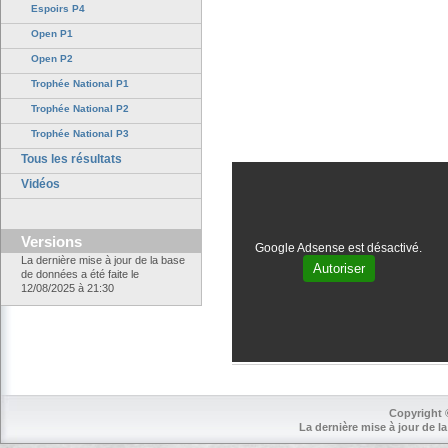
Espoirs P4
Open P1
Open P2
Trophée National P1
Trophée National P2
Trophée National P3
Tous les résultats
Vidéos
Versions
Google Adsense est désactivé.
La dernière mise à jour de la base
Autoriser
de données a été faite le
12/08/2025 à 21:30
Copyright 
La dernière mise à jour de la