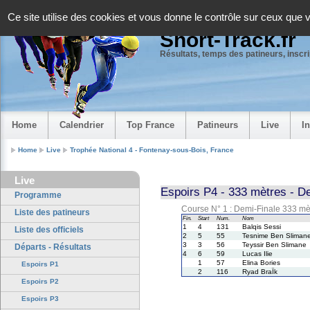
Panneau de gestion des cookies
Ce site utilise des cookies et vous donne le contrôle sur ceux que 
Short-Track.fr
Résultats, temps des patineurs, inscrip
Home
Calendrier
Top France
Patineurs
Live
I
Home
Live
Trophée National 4 - Fontenay-sous-Bois, France
Live
Espoirs P4 - 333 mètres - D
Programme
Course N° 1 : Demi-Finale 333 mè
Liste des patineurs
Fin.
Start
Num.
Nom
1
4
131
Balqis Sessi
Liste des officiels
2
5
55
Tesnime Ben Sliman
3
3
56
Teyssir Ben Slimane
Départs - Résultats
4
6
59
Lucas Ilie
1
57
Elina Bories
Espoirs P1
2
116
Ryad BraÏk
Espoirs P2
Espoirs P3