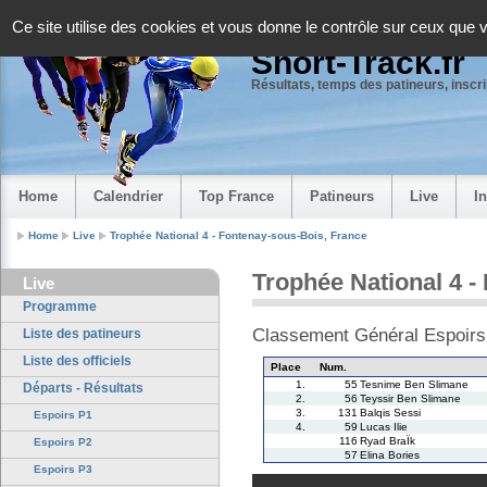
Panneau de gestion des cookies
Ce site utilise des cookies et vous donne le contrôle sur ceux que 
Short-Track.fr
Résultats, temps des patineurs, inscrip
Home
Calendrier
Top France
Patineurs
Live
I
Home
Live
Trophée National 4 - Fontenay-sous-Bois, France
Trophée National 4 -
Live
Programme
Classement Général Espoirs
Liste des patineurs
Liste des officiels
Place
Num.
1.
55
Tesnime Ben Slimane
Départs - Résultats
2.
56
Teyssir Ben Slimane
3.
131
Balqis Sessi
Espoirs P1
4.
59
Lucas Ilie
116
Ryad BraÏk
Espoirs P2
57
Elina Bories
Espoirs P3