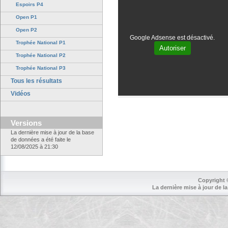
Espoirs P4
Open P1
Open P2
Google Adsense est désactivé.
Trophée National P1
Autoriser
Trophée National P2
Trophée National P3
Tous les résultats
Vidéos
Versions
La dernière mise à jour de la base
de données a été faite le
12/08/2025 à 21:30
Copyright 
La dernière mise à jour de la