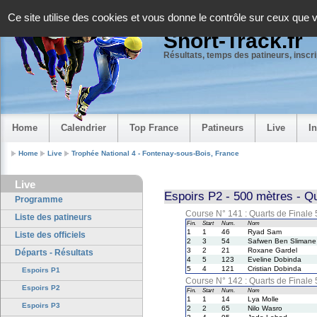
Panneau de gestion des cookies
Ce site utilise des cookies et vous donne le contrôle sur ceux que 
Short-Track.fr
Résultats, temps des patineurs, inscrip
Home
Calendrier
Top France
Patineurs
Live
I
Home
Live
Trophée National 4 - Fontenay-sous-Bois, France
Live
Espoirs P2 - 500 mètres - Qu
Programme
Course N° 141 : Quarts de Finale
Liste des patineurs
Fin.
Start
Num.
Nom
1
1
46
Ryad Sam
Liste des officiels
2
3
54
Safwen Ben Slimane
3
2
21
Roxane Gardel
Départs - Résultats
4
5
123
Eveline Dobinda
5
4
121
Cristian Dobinda
Espoirs P1
Course N° 142 : Quarts de Finale
Espoirs P2
Fin.
Start
Num.
Nom
1
1
14
Lya Molle
Espoirs P3
2
2
65
Nilo Wasro