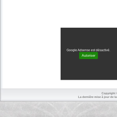
Google Adsense est désactivé.
Autoriser
Copyright 
La dernière mise à jour de la