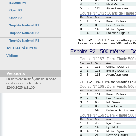
3
4
95
Jade Lehad
Espoirs P4
4
3
15
Mael Perquis
5
5
113
Atour Alramdoun
Open P1
Course N° 143 : Quarts de Finale
Open P2
Fin.
Start
Num.
Nom
1
1
137
Kenzo Dubois
2
2
30
Lea Rossetti
Trophée National P1
3
3
149
Martin Rigaud
Trophée National P2
4
148
Faustine Rigaud
3x1 + 3x2 + 3x3 + 1x4 sont qualifiés po
Trophée National P3
Les autres continuent vers 500 mètres D
Tous les résultats
Espoirs P2 - 500 mètres - D
Vidéos
Course N° 167 : Demi-Finale 500
Fin.
Start
Num.
Nom
1
2
121
Cristian Dobinda
2
1
123
Eveline Dobinda
Versions
3
3
113
Atour Alramdoun
La dernière mise à jour de la base
1x1 + 1x2 + 1x3 + 1x4 sont qualifiés po
de données a été faite le
Course N° 168 : Demi-Finale 500 
12/08/2025 à 21:30
Fin.
Start
Num.
Nom
1
1
137
Kenzo Dubois
2
2
30
Lea Rossetti
3
4
65
Nilo Wasro
4
5
95
Jade Lehad
3
54
Safwen Ben Slimane
Course N° 169 : Demi-Finale 500 
Fin.
Start
Num.
Nom
1
1
46
Ryad Sam
2
2
14
Lya Molle
3
4
149
Martin Rigaud
4
3
21
Roxane Gardel