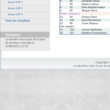
6.
35
Charlotte Heran
Jeune CAT 1
7.
59
Darren Ledoux
8.
52
Elma Balaabi-vadius
Jeune CAT 2
9.
95
Morgan Muca
Finale - Groupe C
Jeune CAT 3
10.
34
Octave Garot
11.
100
Eyad Benahmed
Tous les résultats
12.
88
Laura Degouy
Non classés
15
123
Leonie Vanbesien
15
112
Esteban Feumi-jantou
Versions
La dernière mise à jour de la base
de données a été faite le
12/08/2025 à 21:30
Copyright 
La dernière mise à jour de la