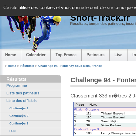
Panneau de gestion des cookies
Ce site utilise des cookies et vous donne le contrôle sur ceux que 
Short-Track.fr
Résultats, temps des patineurs, inscrip
Home
Calendrier
Top France
Patineurs
Live
I
Home
Résultats
Challenge 94 - Fontenay-sous-Bois, France
Challenge 94 - Font
Résultats
Programme
Liste des patineurs
Classement 333 m�tres 2 J
Liste des officiels
Place
Num.
Confirm�s 1
Finale - Groupe A
1.
111
Thibault Esseveri
Confirm�s 2
2.
110
Thomas Eseverri
3.
78
Sarah Najim
Confirm�s 3
4.
39
Victor Pochon
Finale - Groupe B
FUN
5.
103
Lenny Clairvoyant-vautie