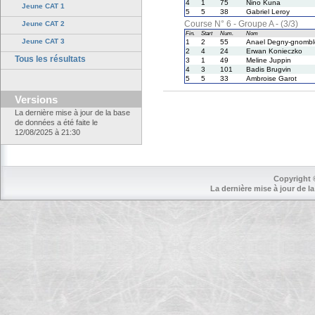
4
1
75
Nino Kuna
Jeune CAT 1
5
5
38
Gabriel Leroy
Course N° 6 - Groupe A - (3/3)
Jeune CAT 2
Fin.
Start
Num.
Nom
Jeune CAT 3
1
2
55
Anael Degny-gnombl
2
4
24
Erwan Konieczko
Tous les résultats
3
1
49
Meline Juppin
4
3
101
Badis Brugvin
5
5
33
Ambroise Garot
Versions
La dernière mise à jour de la base
de données a été faite le
12/08/2025 à 21:30
Copyright 
La dernière mise à jour de la