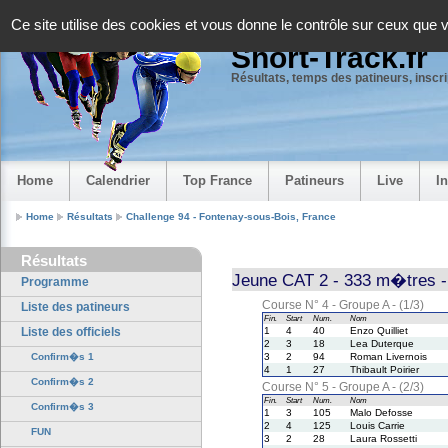
Panneau de gestion des cookies
Ce site utilise des cookies et vous donne le contrôle sur ceux que 
Short-Track.fr
Résultats, temps des patineurs, inscrip
Home
Calendrier
Top France
Patineurs
Live
I
Home
Résultats
Challenge 94 - Fontenay-sous-Bois, France
Résultats
Jeune CAT 2 - 333 m�tres 
Programme
Course N° 4 - Groupe A - (1/3)
Liste des patineurs
Fin.
Start
Num.
Nom
Liste des officiels
1
4
40
Enzo Quilliet
2
3
18
Lea Duterque
Confirm�s 1
3
2
94
Roman Livernois
4
1
27
Thibault Poirier
Confirm�s 2
Course N° 5 - Groupe A - (2/3)
Fin.
Start
Num.
Nom
Confirm�s 3
1
3
105
Malo Defosse
2
4
125
Louis Carrie
FUN
3
2
28
Laura Rossetti