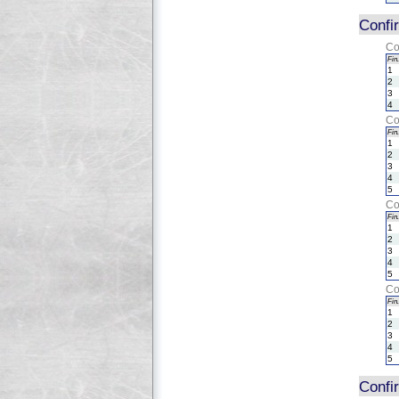
Confi
Co
Fin.
1
2
3
4
Co
Fin.
1
2
3
4
5
Co
Fin.
1
2
3
4
5
Co
Fin.
1
2
3
4
5
Confi