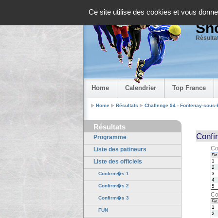
Panneau de gestion des cookies
Ce site utilise des cookies et vous donne
Sho
Résultat
Home
Calendrier
Top France
Home
Résultats
Challenge 94 - Fontenay-sous-
Résultats
Confi
Programme
Co
Liste des patineurs
Fin.
Liste des officiels
1
2
Confirm�s 1
3
4
Confirm�s 2
5
Co
Confirm�s 3
Fin.
1
FUN
2