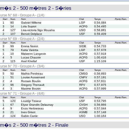
rm�s 2 - 500 m�tres 2 - S�ries
urse N° 68 - Groupe A - (1/4)
Start
Num.
Nom
Club
Temps
Points
Rem.
1
80
Gabriel Willeme
LGP
0.54.084
3
14
Lola Supiot
ACPG
0.54.495
4
127
Lisa-victoria Ngo Mouaha
USO
0.58.881
2
107
Benoit Delplace
USF
0.59.409
urse N° 69 - Groupe A - (2/4)
Start
Num.
Nom
Club
Temps
Points
Rem.
3
99
Emma Noirot
SIDB
0.54.733
5
79
Katia Varetta
LGP
0.57.678
1
10
Maiwenn Langevin
ACPG
0.57.918
4
5
Lucas Chauvin
ACPG
1.00.416
2
115
Axel Khellaf
USF
1.15.109
urse N° 70 - Groupe A - (3/4)
Start
Num.
Nom
Club
Temps
Points
Rem.
5
50
Mathis Perdreau
CMSG
0.56.893
1
51
Louise Aussenard
CNPV
0.57.191
2
4
Romain Boutin
ACPG
0.57.911
3
96
Gregory Thenault
RPV
0.57.975
4
3
Maxime Boutin
ACPG
0.57.999
urse N° 71 - Groupe A - (4/4)
Start
Num.
Nom
Club
Temps
Points
Rem.
5
120
Louidgi Tisseur
USF
0.53.795
1
67
Elyse Grandin Delaunay
CVGH
0.56.866
4
9
Enzo Herbreteau
ACPG
0.57.044
3
21
Ines Grisot
ASMB
0.57.148
2
124
Gabin Carrie
USO
1.00.164
rm�s 2 - 500 m�tres 2 - Finale