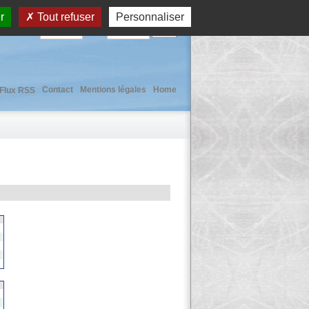
r
Tout refuser
Personnaliser
User :
Pass :
Contact
Mentions légales
Home
Flux RSS