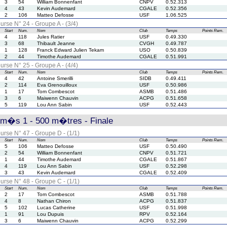
3
54
William Bonnenfant
CNPV
0.52.313
4
43
Kevin Audemard
CGALE
0.52.356
2
106
Matteo Defosse
USF
1.06.525
urse N° 24 - Groupe A - (3/4)
Start
Num.
Nom
Club
Temps
Points
Rem.
4
118
Jules Ratier
USF
0.49.330
3
68
Thibault Jeanne
CVGH
0.49.787
1
128
Franck Edward Julien Tekam
USO
0.50.839
2
44
Timothe Audemard
CGALE
0.51.991
urse N° 25 - Groupe A - (4/4)
Start
Num.
Nom
Club
Temps
Points
Rem.
4
42
Antoine Smerilli
SIDB
0.49.411
2
114
Eva Grenouilloux
USF
0.50.986
1
17
Tom Combescot
ASMB
0.51.486
3
6
Maiwenn Chauvin
ACPG
0.51.658
5
119
Lou Ann Sabin
USF
0.52.443
rm�s 1 - 500 m�tres - Finale
urse N° 47 - Groupe D - (1/1)
Start
Num.
Nom
Club
Temps
Points
Rem.
5
106
Matteo Defosse
USF
0.50.490
2
54
William Bonnenfant
CNPV
0.51.721
1
44
Timothe Audemard
CGALE
0.51.867
4
119
Lou Ann Sabin
USF
0.52.298
3
43
Kevin Audemard
CGALE
0.52.409
urse N° 48 - Groupe C - (1/1)
Start
Num.
Nom
Club
Temps
Points
Rem.
2
17
Tom Combescot
ASMB
0.51.788
4
8
Nathan Chiron
ACPG
0.51.837
5
102
Lucas Catherine
USF
0.51.998
1
91
Lou Dupuis
RPV
0.52.164
3
6
Maiwenn Chauvin
ACPG
0.52.299