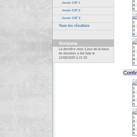
3
Jeune CAT 1
4
5
Jeune CAT 2
Co
Jeune CAT 3
Fin.
1
Tous les résultats
2
3
4
Co
Versions
Fin.
1
La dernière mise à jour de la base
2
de données a été faite le
3
12/08/2025 à 21:30
4
5
Confi
Co
Fin.
1
2
3
4
5
Co
Fin.
1
2
3
4
5