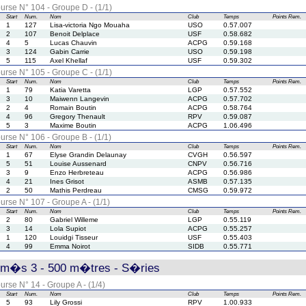
urse N° 104 - Groupe D - (1/1)
Start
Num.
Nom
Club
Temps
Points
Rem.
1
127
Lisa-victoria Ngo Mouaha
USO
0.57.007
2
107
Benoit Delplace
USF
0.58.682
4
5
Lucas Chauvin
ACPG
0.59.168
3
124
Gabin Carrie
USO
0.59.198
5
115
Axel Khellaf
USF
0.59.302
urse N° 105 - Groupe C - (1/1)
Start
Num.
Nom
Club
Temps
Points
Rem.
1
79
Katia Varetta
LGP
0.57.552
3
10
Maiwenn Langevin
ACPG
0.57.702
2
4
Romain Boutin
ACPG
0.58.764
4
96
Gregory Thenault
RPV
0.59.087
5
3
Maxime Boutin
ACPG
1.06.496
urse N° 106 - Groupe B - (1/1)
Start
Num.
Nom
Club
Temps
Points
Rem.
1
67
Elyse Grandin Delaunay
CVGH
0.56.597
5
51
Louise Aussenard
CNPV
0.56.716
3
9
Enzo Herbreteau
ACPG
0.56.986
4
21
Ines Grisot
ASMB
0.57.135
2
50
Mathis Perdreau
CMSG
0.59.972
urse N° 107 - Groupe A - (1/1)
Start
Num.
Nom
Club
Temps
Points
Rem.
2
80
Gabriel Willeme
LGP
0.55.119
3
14
Lola Supiot
ACPG
0.55.257
1
120
Louidgi Tisseur
USF
0.55.403
4
99
Emma Noirot
SIDB
0.55.771
rm�s 3 - 500 m�tres - S�ries
urse N° 14 - Groupe A - (1/4)
Start
Num.
Nom
Club
Temps
Points
Rem.
5
93
Lily Grossi
RPV
1.00.933