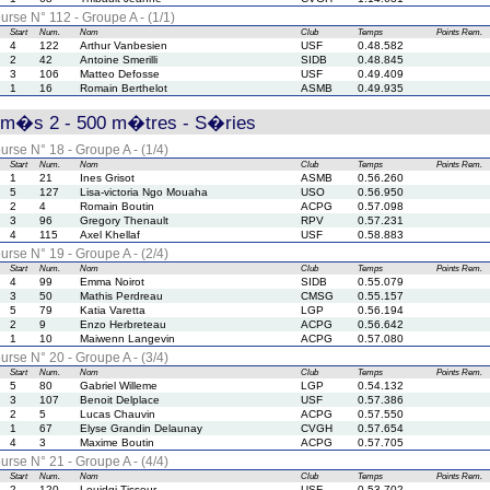
urse N° 112 - Groupe A - (1/1)
Start
Num.
Nom
Club
Temps
Points
Rem.
4
122
Arthur Vanbesien
USF
0.48.582
2
42
Antoine Smerilli
SIDB
0.48.845
3
106
Matteo Defosse
USF
0.49.409
1
16
Romain Berthelot
ASMB
0.49.935
rm�s 2 - 500 m�tres - S�ries
urse N° 18 - Groupe A - (1/4)
Start
Num.
Nom
Club
Temps
Points
Rem.
1
21
Ines Grisot
ASMB
0.56.260
5
127
Lisa-victoria Ngo Mouaha
USO
0.56.950
2
4
Romain Boutin
ACPG
0.57.098
3
96
Gregory Thenault
RPV
0.57.231
4
115
Axel Khellaf
USF
0.58.883
urse N° 19 - Groupe A - (2/4)
Start
Num.
Nom
Club
Temps
Points
Rem.
4
99
Emma Noirot
SIDB
0.55.079
3
50
Mathis Perdreau
CMSG
0.55.157
5
79
Katia Varetta
LGP
0.56.194
2
9
Enzo Herbreteau
ACPG
0.56.642
1
10
Maiwenn Langevin
ACPG
0.57.080
urse N° 20 - Groupe A - (3/4)
Start
Num.
Nom
Club
Temps
Points
Rem.
5
80
Gabriel Willeme
LGP
0.54.132
3
107
Benoit Delplace
USF
0.57.386
2
5
Lucas Chauvin
ACPG
0.57.550
1
67
Elyse Grandin Delaunay
CVGH
0.57.654
4
3
Maxime Boutin
ACPG
0.57.705
urse N° 21 - Groupe A - (4/4)
Start
Num.
Nom
Club
Temps
Points
Rem.
2
120
Louidgi Tisseur
USF
0.53.702