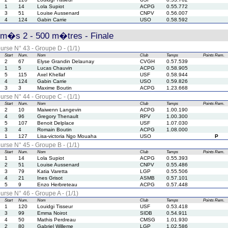
1
14
Lola Supiot
ACPG
0.55.772
3
51
Louise Aussenard
CNPV
0.56.007
4
124
Gabin Carrie
USO
0.58.592
rm�s 2 - 500 m�tres - Finale
urse N° 43 - Groupe D - (1/1)
Start
Num.
Nom
Club
Temps
Points
Rem.
2
67
Elyse Grandin Delaunay
CVGH
0.57.539
1
5
Lucas Chauvin
ACPG
0.58.905
5
115
Axel Khellaf
USF
0.58.944
4
124
Gabin Carrie
USO
0.59.826
3
3
Maxime Boutin
ACPG
1.23.668
urse N° 44 - Groupe C - (1/1)
Start
Num.
Nom
Club
Temps
Points
Rem.
2
10
Maiwenn Langevin
ACPG
1.00.190
4
96
Gregory Thenault
RPV
1.00.300
5
107
Benoit Delplace
USF
1.07.030
3
4
Romain Boutin
ACPG
1.08.000
1
127
Lisa-victoria Ngo Mouaha
USO
P
urse N° 45 - Groupe B - (1/1)
Start
Num.
Nom
Club
Temps
Points
Rem.
1
14
Lola Supiot
ACPG
0.55.393
2
51
Louise Aussenard
CNPV
0.55.486
3
79
Katia Varetta
LGP
0.55.506
4
21
Ines Grisot
ASMB
0.57.101
5
9
Enzo Herbreteau
ACPG
0.57.448
urse N° 46 - Groupe A - (1/1)
Start
Num.
Nom
Club
Temps
Points
Rem.
1
120
Louidgi Tisseur
USF
0.53.418
3
99
Emma Noirot
SIDB
0.54.911
4
50
Mathis Perdreau
CMSG
1.01.930
2
80
Gabriel Willeme
LGP
1.02.586