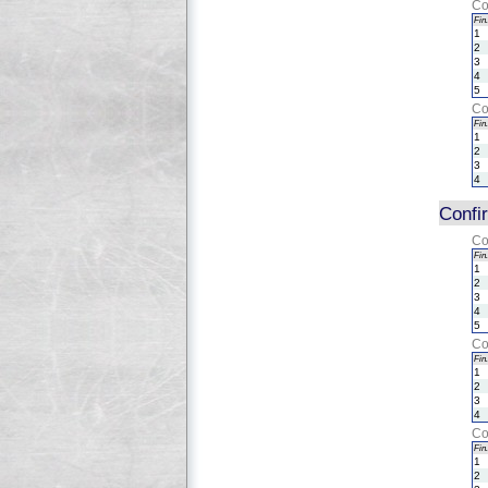
Co
Fin.
1
2
3
4
5
Co
Fin.
1
2
3
4
Confi
Co
Fin.
1
2
3
4
5
Co
Fin.
1
2
3
4
Co
Fin.
1
2