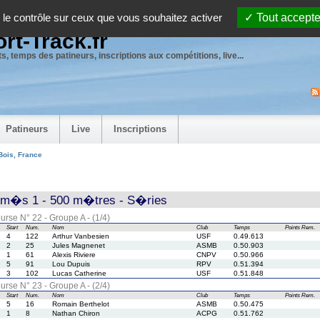
 le contrôle sur ceux que vous souhaitez activer
Tout accepte
rt-Track.fr
s, temps des patineurs, inscriptions aux compétitions, live...
Patineurs
Live
Inscriptions
Bois, France
rm�s 1 - 500 m�tres - S�ries
urse N° 22 - Groupe A - (1/4)
Start
Num.
Nom
Club
Temps
Points
Rem.
4
122
Arthur Vanbesien
USF
0.49.613
2
25
Jules Magnenet
ASMB
0.50.903
1
61
Alexis Riviere
CNPV
0.50.966
5
91
Lou Dupuis
RPV
0.51.394
3
102
Lucas Catherine
USF
0.51.848
urse N° 23 - Groupe A - (2/4)
Start
Num.
Nom
Club
Temps
Points
Rem.
5
16
Romain Berthelot
ASMB
0.50.475
1
8
Nathan Chiron
ACPG
0.51.762