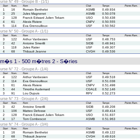
urse N° 49 - Groupe B - (1/1)
Start
Num.
Nom
Club
Temps
Points
Rem.
1
16
Romain Berthelot
ASMB
0.49.934
3
25
Jules Magnenet
ASMB
0.50.078
2
128
Franck Edward Julien Tekam
USO
0.50.438
4
61
Alexis Riviere
CNPV
0.50.555
5
114
Eva Grenouilloux
USF
0.50.562
urse N° 50 - Groupe A - (1/1)
Start
Num.
Nom
Club
Temps
Points
Rem.
3
122
Arthur Vanbesien
USF
0.48.753
2
42
Antoine Smerilli
SIDB
0.48.941
1
118
Jules Ratier
USF
0.49.307
4
68
Thibault Jeanne
CVGH
0.49.536
rm�s 1 - 500 m�tres 2 - S�ries
urse N° 72 - Groupe A - (1/4)
Start
Num.
Nom
Club
Temps
Points
Rem.
4
122
Arthur Vanbesien
USF
0.49.518
2
114
Eva Grenouilloux
USF
0.51.038
1
61
Alexis Riviere
CNPV
0.51.498
5
44
Timothe Audemard
CGALE
0.52.146
3
91
Lou Dupuis
RPV
0.52.273
urse N° 73 - Groupe A - (2/4)
Start
Num.
Nom
Club
Temps
Points
Rem.
3
42
Antoine Smerilli
SIDB
0.49.208
1
106
Matteo Defosse
USF
0.49.414
2
128
Franck Edward Julien Tekam
USO
0.51.837
4
17
Tom Combescot
ASMB
0.51.963
urse N° 74 - Groupe A - (3/4)
Start
Num.
Nom
Club
Temps
Points
Rem.
1
16
Romain Berthelot
ASMB
0.49.122
2
68
Thibault Jeanne
CVGH
0.49.616