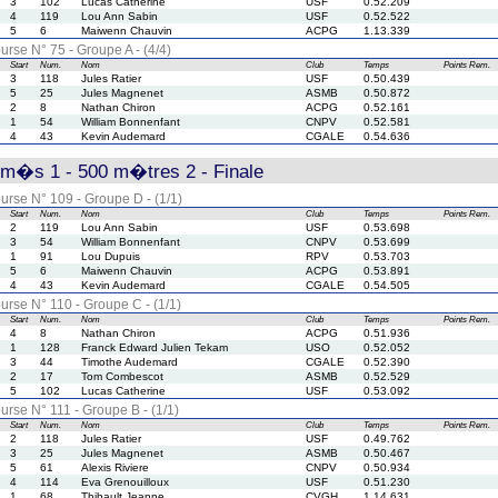
3
102
Lucas Catherine
USF
0.52.209
4
119
Lou Ann Sabin
USF
0.52.522
5
6
Maiwenn Chauvin
ACPG
1.13.339
urse N° 75 - Groupe A - (4/4)
Start
Num.
Nom
Club
Temps
Points
Rem.
3
118
Jules Ratier
USF
0.50.439
5
25
Jules Magnenet
ASMB
0.50.872
2
8
Nathan Chiron
ACPG
0.52.161
1
54
William Bonnenfant
CNPV
0.52.581
4
43
Kevin Audemard
CGALE
0.54.636
rm�s 1 - 500 m�tres 2 - Finale
urse N° 109 - Groupe D - (1/1)
Start
Num.
Nom
Club
Temps
Points
Rem.
2
119
Lou Ann Sabin
USF
0.53.698
3
54
William Bonnenfant
CNPV
0.53.699
1
91
Lou Dupuis
RPV
0.53.703
5
6
Maiwenn Chauvin
ACPG
0.53.891
4
43
Kevin Audemard
CGALE
0.54.505
urse N° 110 - Groupe C - (1/1)
Start
Num.
Nom
Club
Temps
Points
Rem.
4
8
Nathan Chiron
ACPG
0.51.936
1
128
Franck Edward Julien Tekam
USO
0.52.052
3
44
Timothe Audemard
CGALE
0.52.390
2
17
Tom Combescot
ASMB
0.52.529
5
102
Lucas Catherine
USF
0.53.092
urse N° 111 - Groupe B - (1/1)
Start
Num.
Nom
Club
Temps
Points
Rem.
2
118
Jules Ratier
USF
0.49.762
3
25
Jules Magnenet
ASMB
0.50.467
5
61
Alexis Riviere
CNPV
0.50.934
4
114
Eva Grenouilloux
USF
0.51.230
1
68
Thibault Jeanne
CVGH
1.14.631