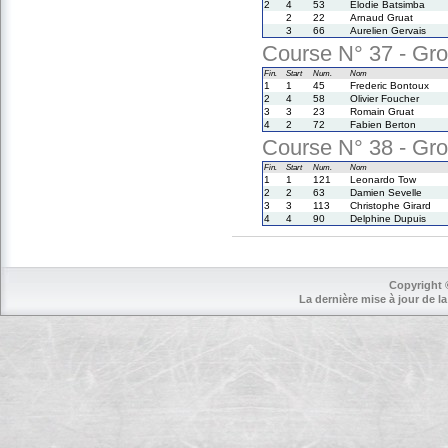
2
4
53
Elodie Batsimba
2
22
Arnaud Gruat
3
66
Aurelien Gervais
Course N° 37 - Gro
Fin.
Start
Num.
Nom
1
1
45
Frederic Bontoux
2
4
58
Olivier Foucher
3
3
23
Romain Gruat
4
2
72
Fabien Berton
Course N° 38 - Gro
Fin.
Start
Num.
Nom
1
1
121
Leonardo Tow
2
2
63
Damien Sevelle
3
3
113
Christophe Girard
4
4
90
Delphine Dupuis
Copyright 
La dernière mise à jour de la