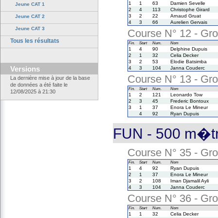
1
1
63
Damien Sevelle
Jeune CAT 1
2
4
113
Christophe Girard
3
2
22
Arnaud Gruat
Jeune CAT 2
4
3
66
Aurelien Gervais
Jeune CAT 3
Course N° 12 - Gro
Tous les résultats
Fin.
Start
Num.
Nom
1
4
90
Delphine Dupuis
2
1
32
Celia Decker
3
2
53
Elodie Batsimba
Versions
4
3
104
Janna Couderc
Course N° 13 - Gro
La dernière mise à jour de la base
de données a été faite le
Fin.
Start
Num.
Nom
12/08/2025 à 21:30
1
2
121
Leonardo Tow
2
3
45
Frederic Bontoux
3
1
37
Enora Le Mineur
4
92
Ryan Dupuis
FUN - 500 m�tr
Course N° 35 - Gro
Fin.
Start
Num.
Nom
1
4
92
Ryan Dupuis
2
1
37
Enora Le Mineur
3
2
108
Iman Djamalil Ayli
4
3
104
Janna Couderc
Course N° 36 - Gro
Fin.
Start
Num.
Nom
1
1
32
Celia Decker