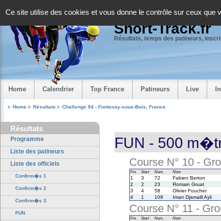
Panneau de gestion des cookies
Ce site utilise des cookies et vous donne le contrôle sur ceux que 
Short-Track.fr
Résultats, temps des patineurs, inscrip
Home
Calendrier
Top France
Patineurs
Live
I
Home
Résultats
Challenge 94 - Fontenay-sous-Bois, France
Résultats
FUN - 500 m�tr
Programme
Liste des patineurs
Course N° 10 - Gro
Liste des officiels
Fin.
Start
Num.
Nom
Confirm�s 1
1
3
72
Fabien Berton
2
2
23
Romain Gruat
Confirm�s 2
3
4
58
Olivier Foucher
4
1
108
Iman Djamalil Ayli
Confirm�s 3
Course N° 11 - Grou
FUN
Fin.
Start
Num.
Nom