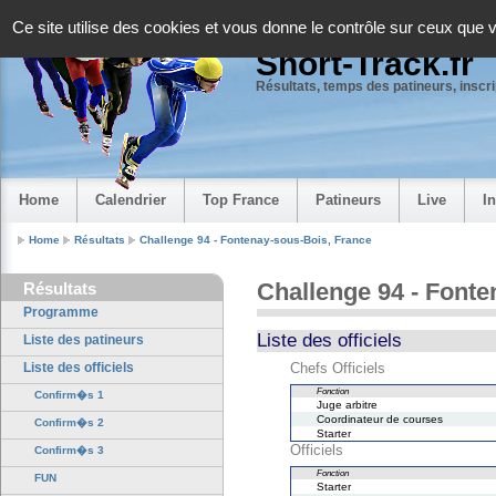
Panneau de gestion des cookies
Ce site utilise des cookies et vous donne le contrôle sur ceux que 
Short-Track.fr
Résultats, temps des patineurs, inscrip
Home
Calendrier
Top France
Patineurs
Live
I
Home
Résultats
Challenge 94 - Fontenay-sous-Bois, France
Challenge 94 - Font
Résultats
Programme
Liste des officiels
Liste des patineurs
Liste des officiels
Chefs Officiels
Fonction
Confirm�s 1
Juge arbitre
Coordinateur de courses
Confirm�s 2
Starter
Officiels
Confirm�s 3
Fonction
FUN
Starter