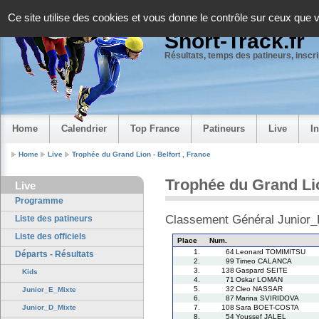
Panneau de gestion des cookies
Ce site utilise des cookies et vous donne le contrôle sur ceux que 
Short-Track.fr
Résultats, temps des patineurs, inscrip
Home
Calendrier
Top France
Patineurs
Live
I
Home
Live
Trophée du Grand Lion - Belfort , France
Trophée du Grand Lion
Live
Programme
Classement Général Junior
Liste des patineurs
Liste des officiels
Place
Num.
1.
64
Leonard TOMIMITSU
Départs - Résultats
2.
99
Timeo CALANCA
3.
138
Gaspard SEITE
Kids
4.
71
Oskar LOMAN
5.
32
Cleo NASSAR
Junior_E_Mixte
6.
87
Marina SVIRIDOVA
7.
108
Sara BOET-COSTA
Junior_D_Mixte
8.
54
Youssef JALEL