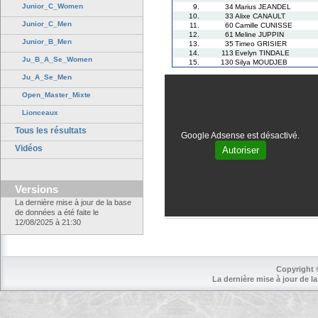
Junior_C_Women
9.
34
Marius JEANDEL
10.
33
Alixe CANAULT
Junior_C_Men
11.
60
Camille CUNISSE
12.
61
Meline JUPPIN
Junior_B_Men
13.
35
Timeo GRISIER
14.
113
Evelyn TINDALE
Ju_B_A_Se_Women
15.
130
Silya MOUDJEB
Ju_A_Se_Men
Open_Master_Mixte
Lionceaux
Tous les résultats
Google Adsense est désactivé.
Vidéos
Autoriser
Versions
La dernière mise à jour de la base
de données a été faite le
12/08/2025 à 21:30
Copyright 
La dernière mise à jour de la