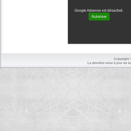
Google Adsense est désactivé.
Autoriser
Copyright 
La dernière mise à jour de la