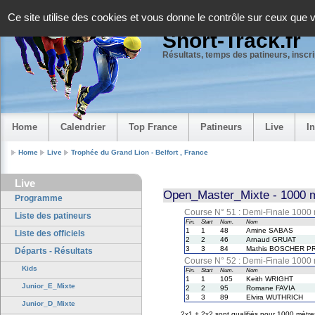
Panneau de gestion des cookies
Ce site utilise des cookies et vous donne le contrôle sur ceux que 
Short-Track.fr
Résultats, temps des patineurs, inscrip
Home
Calendrier
Top France
Patineurs
Live
I
Home
Live
Trophée du Grand Lion - Belfort , France
Live
Open_Master_Mixte - 1000 m
Programme
Course N° 51 : Demi-Finale 1000
Liste des patineurs
Fin.
Start
Num.
Nom
1
1
48
Amine SABAS
Liste des officiels
2
2
46
Arnaud GRUAT
3
3
84
Mathis BOSCHER P
Départs - Résultats
Course N° 52 : Demi-Finale 1000
Kids
Fin.
Start
Num.
Nom
1
1
105
Keith WRIGHT
Junior_E_Mixte
2
2
95
Romane FAVIA
3
3
89
Elvira WUTHRICH
Junior_D_Mixte
2x1 + 2x2 sont qualifiés pour 1000 mètr