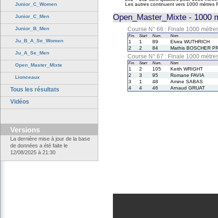
Junior_C_Women
Les autres continuent vers 1000 mètres 
Open_Master_Mixte - 1000 m
Junior_C_Men
Junior_B_Men
Course N° 66 : Finale 1000 mètr
Fin.
Start
Num.
Nom
Ju_B_A_Se_Women
1
1
89
Elvira WUTHRICH
2
2
84
Mathis BOSCHER P
Ju_A_Se_Men
Course N° 67 : Finale 1000 mètr
Fin.
Start
Num.
Nom
Open_Master_Mixte
1
2
105
Keith WRIGHT
2
3
95
Romane FAVIA
Lionceaux
3
1
48
Amine SABAS
4
4
46
Arnaud GRUAT
Tous les résultats
Vidéos
Versions
La dernière mise à jour de la base
de données a été faite le
12/08/2025 à 21:30