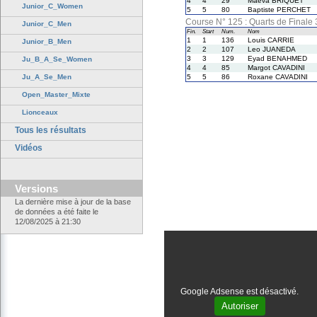
4
4
29
Maeva BRIQUET
Junior_C_Women
5
5
80
Baptiste PERCHET
Course N° 125 : Quarts de Finale
Junior_C_Men
Fin.
Start
Num.
Nom
1
1
136
Louis CARRIE
Junior_B_Men
2
2
107
Leo JUANEDA
3
3
129
Eyad BENAHMED
Ju_B_A_Se_Women
4
4
85
Margot CAVADINI
Ju_A_Se_Men
5
5
86
Roxane CAVADINI
Open_Master_Mixte
Lionceaux
Tous les résultats
Vidéos
Versions
La dernière mise à jour de la base
de données a été faite le
12/08/2025 à 21:30
Google Adsense est désactivé.
Autoriser