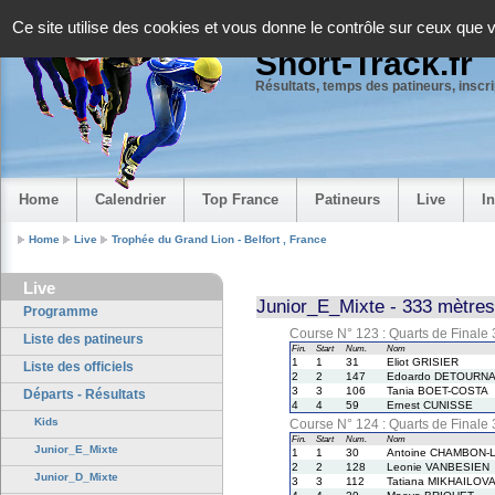
Panneau de gestion des cookies
Ce site utilise des cookies et vous donne le contrôle sur ceux que 
Short-Track.fr
Résultats, temps des patineurs, inscrip
Home
Calendrier
Top France
Patineurs
Live
I
Home
Live
Trophée du Grand Lion - Belfort , France
Live
Junior_E_Mixte - 333 mètres
Programme
Course N° 123 : Quarts de Finale
Liste des patineurs
Fin.
Start
Num.
Nom
1
1
31
Eliot GRISIER
Liste des officiels
2
2
147
Edoardo DETOURN
3
3
106
Tania BOET-COSTA
Départs - Résultats
4
4
59
Ernest CUNISSE
Kids
Course N° 124 : Quarts de Finale
Fin.
Start
Num.
Nom
Junior_E_Mixte
1
1
30
Antoine CHAMBON-
2
2
128
Leonie VANBESIEN
Junior_D_Mixte
3
3
112
Tatiana MIKHAILOV