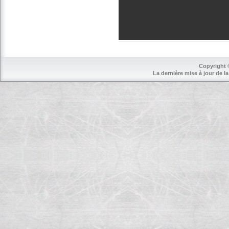
Copyright 
La dernière mise à jour de la