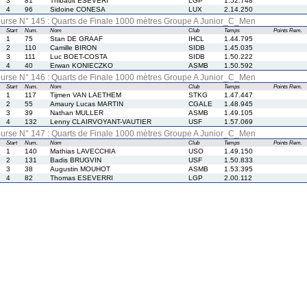
3
81
Thibault ESEVERI
LGP
1.52.748
4
96
Sidoine CONESA
LUX
2.14.250
urse N° 145 : Quarts de Finale 1000 mètres Groupe A Junior_C_Men
Start
Num.
Nom
Club
Temps
Points
Rem.
1
75
Stan DE GRAAF
IHCL
1.44.795
2
110
Camille BIRON
SIDB
1.45.035
3
111
Luc BOET-COSTA
SIDB
1.50.222
4
40
Erwan KONIECZKO
ASMB
1.50.592
urse N° 146 : Quarts de Finale 1000 mètres Groupe A Junior_C_Men
Start
Num.
Nom
Club
Temps
Points
Rem.
1
117
Tijmen VAN LAETHEM
STKG
1.47.447
2
55
Amaury Lucas MARTIN
CGALE
1.48.945
3
39
Nathan MULLER
ASMB
1.49.105
4
132
Lenny CLAIRVOYANT-VAUTIER
USF
1.57.069
urse N° 147 : Quarts de Finale 1000 mètres Groupe A Junior_C_Men
Start
Num.
Nom
Club
Temps
Points
Rem.
1
140
Mathias LAVECCHIA
USO
1.49.150
2
131
Badis BRUGVIN
USF
1.50.833
3
38
Augustin MOUHOT
ASMB
1.53.395
4
82
Thomas ESEVERRI
LGP
2.00.112