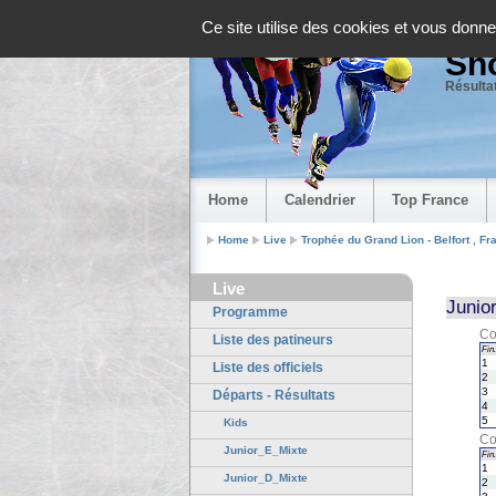
Panneau de gestion des cookies
Ce site utilise des cookies et vous donne
Sho
Résultat
Home
Calendrier
Top France
Home
Live
Trophée du Grand Lion - Belfort , Fr
Live
Junio
Programme
Co
Liste des patineurs
Fin.
1
Liste des officiels
2
3
Départs - Résultats
4
5
Kids
Co
Junior_E_Mixte
Fin.
1
Junior_D_Mixte
2