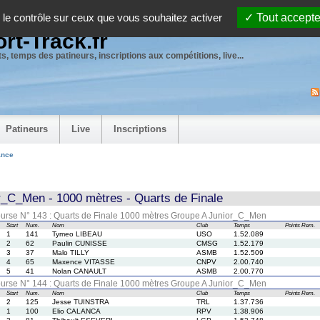
 le contrôle sur ceux que vous souhaitez activer
Tout accepte
rt-Track.fr
s, temps des patineurs, inscriptions aux compétitions, live...
Patineurs
Live
Inscriptions
ance
r_C_Men - 1000 mètres - Quarts de Finale
urse N° 143 : Quarts de Finale 1000 mètres Groupe A Junior_C_Men
Start
Num.
Nom
Club
Temps
Points
Rem.
1
141
Tymeo LIBEAU
USO
1.52.089
2
62
Paulin CUNISSE
CMSG
1.52.179
3
37
Malo TILLY
ASMB
1.52.509
4
65
Maxence VITASSE
CNPV
2.00.740
5
41
Nolan CANAULT
ASMB
2.00.770
urse N° 144 : Quarts de Finale 1000 mètres Groupe A Junior_C_Men
Start
Num.
Nom
Club
Temps
Points
Rem.
2
125
Jesse TUINSTRA
TRL
1.37.736
1
100
Elio CALANCA
RPV
1.38.906