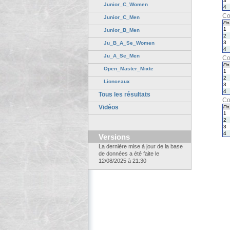
3
Junior_C_Women
4
Co
Junior_C_Men
Fin.
1
Junior_B_Men
2
3
Ju_B_A_Se_Women
4
Ju_A_Se_Men
Co
Fin.
Open_Master_Mixte
1
2
Lionceaux
3
4
Tous les résultats
Co
Vidéos
Fin.
1
2
3
4
Versions
La dernière mise à jour de la base
de données a été faite le
12/08/2025 à 21:30