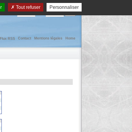
r
Tout refuser
Personnaliser
User :
Pass :
Contact
Mentions légales
Home
Flux RSS