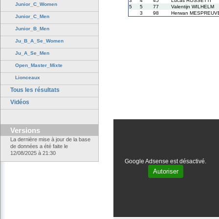
3
4
45
Lucas ROSSETTI
Junior_C_Women
5
5
77
Valentijn WILHELM
3
98
Herwan MESPREUV
Junior_C_Men
Junior_B_Men
Ju_B_A_Se_Women
Ju_A_Se_Men
Open_Master_Mixte
Lionceaux
Tous les résultats
Vidéos
Versions
La dernière mise à jour de la base
de données a été faite le
12/08/2025 à 21:30
Google Adsense est désactivé.
Autoriser