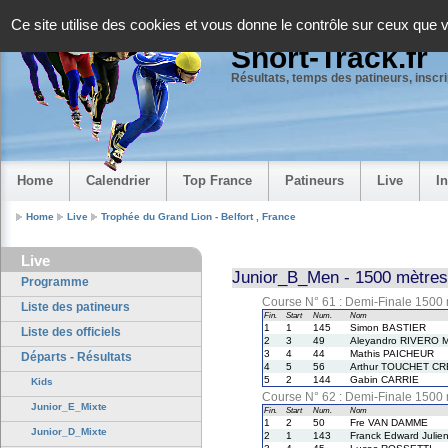
Panneau de gestion des cookies
Ce site utilise des cookies et vous donne le contrôle sur ceux que 
Short-Track.fr
Résultats, temps des patineurs, inscrip
Home
Calendrier
Top France
Patineurs
Live
I
Home
Live
Trophée du Grand Lion - Belfort , France
Live
Junior_B_Men - 1500 mètres
Programme
Course N° 61 : Demi-Finale 1500
Liste des patineurs
Fin.
Start
Num.
Nom
1
1
145
Simon BASTIER
Liste des officiels
2
3
49
Aleyandro RIVERO
3
4
44
Mathis PAICHEUR
Départs - Résultats
4
5
56
Arthur TOUCHET C
5
2
144
Gabin CARRIE
Kids
Course N° 62 : Demi-Finale 1500
Junior_E_Mixte
Fin.
Start
Num.
Nom
1
2
50
Fre VAN DAMME
Junior_D_Mixte
2
1
143
Franck Edward Juli