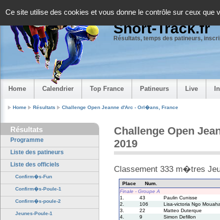
Panneau de gestion des cookies
Ce site utilise des cookies et vous donne le contrôle sur ceux que 
Short-Track.fr
Résultats, temps des patineurs, inscrip
Home
Calendrier
Top France
Patineurs
Live
I
Home
Résultats
Challenge Open Jeanne d'Arc - Orl�ans, France
Challenge Open Jeann
Résultats
Programme
2019
Liste des patineurs
Liste des officiels
Classement 333 m�tres Jeu
Confirm�s-Fun
Place
Num.
Confirm�s-Poule-1
Finale - Groupe A
1.
43
Paulin Cunisse
Confirm�s-poule-2
2.
106
Lisa-victoria Ngo Mouah
3.
22
Matteo Duterque
Jeunes-Poule-1
4.
9
Simon Defillon