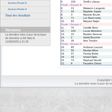
5.
100
TymEo Libeau
Jeunes-Poule-2
Finale - Groupe B
6.
13
Maiwenn Langevin
Jeunes-Poule-3
7.
44
Baptiste Juppin
8.
3
Maxime Boutin
Tous les résultats
9.
71
Luc Boet-costa
10.
63
Maryam Najim
Finale - Groupe C
11.
70
Camille Biron
Versions
12.
103
Lucas Moindron
13.
10
Bastien Derouet
La dernière mise à jour de la base
14.
2
Astrid Boucher
de données a été faite le
15.
30
Noe Tondon
12/08/2025 à 21:30
Finale - Groupe D
16.
85
Andreas Lacourt
17.
55
Nicolas Mora
18.
57
Fanely Bottin
19.
33
Ismael Djalo
20.
73
Raphael Herold
21.
6
Faustine Chiron
Copyright 
La dernière mise à jour de la