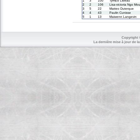
1
3
100
TymEo Libeau
2
2
106
Lisa-victoria Ngo Mo
3
5
22
Matteo Duterque
4
4
43
Paulin Cunisse
5
1
13
Maiwenn Langevin
Copyright 
La dernière mise à jour de la