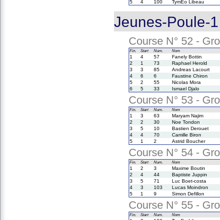
5
4
100
TymEo Libeau
Jeunes-Poule-1 
Course N° 52 - Gro
Fin.
Start
Num.
Nom
1
4
57
Fanely Bottin
2
1
73
Raphael Herold
3
3
85
Andreas Lacourt
4
6
6
Faustine Chiron
5
2
55
Nicolas Mora
6
5
33
Ismael Djalo
Course N° 53 - Gro
Fin.
Start
Num.
Nom
1
3
63
Maryam Najim
2
2
30
Noe Tondon
3
5
10
Bastien Derouet
4
4
70
Camille Biron
5
1
2
Astrid Boucher
Course N° 54 - Gro
Fin.
Start
Num.
Nom
1
2
3
Maxime Boutin
2
4
44
Baptiste Juppin
3
5
71
Luc Boet-costa
4
3
103
Lucas Moindron
5
1
9
Simon Defillon
Course N° 55 - Gro
Fin.
Start
Num.
Nom