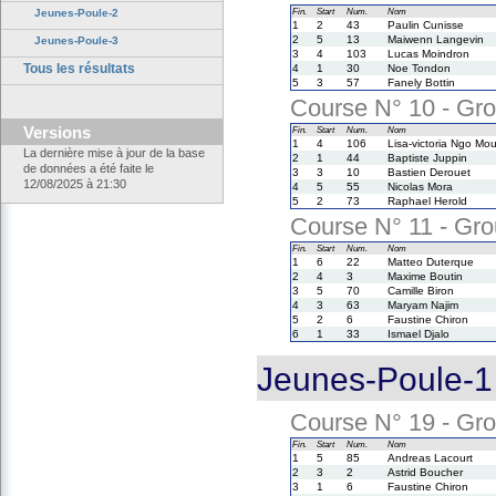
Jeunes-Poule-2
Fin.
Start
Num.
Nom
1
2
43
Paulin Cunisse
2
5
13
Maiwenn Langevin
Jeunes-Poule-3
3
4
103
Lucas Moindron
Tous les résultats
4
1
30
Noe Tondon
5
3
57
Fanely Bottin
Course N° 10 - Gro
Versions
Fin.
Start
Num.
Nom
1
4
106
Lisa-victoria Ngo Mo
La dernière mise à jour de la base
2
1
44
Baptiste Juppin
de données a été faite le
3
3
10
Bastien Derouet
12/08/2025 à 21:30
4
5
55
Nicolas Mora
5
2
73
Raphael Herold
Course N° 11 - Grou
Fin.
Start
Num.
Nom
1
6
22
Matteo Duterque
2
4
3
Maxime Boutin
3
5
70
Camille Biron
4
3
63
Maryam Najim
5
2
6
Faustine Chiron
6
1
33
Ismael Djalo
Jeunes-Poule-1 
Course N° 19 - Gro
Fin.
Start
Num.
Nom
1
5
85
Andreas Lacourt
2
3
2
Astrid Boucher
3
1
6
Faustine Chiron