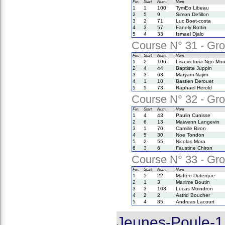
Fin.
Start
Num.
Nom
1
1
100
TymEo Libeau
2
5
9
Simon Defillon
3
2
71
Luc Boet-costa
4
3
57
Fanely Bottin
5
4
33
Ismael Djalo
Course N° 31 - Gro
Fin.
Start
Num.
Nom
1
2
106
Lisa-victoria Ngo Mo
2
4
44
Baptiste Juppin
3
3
63
Maryam Najim
4
1
10
Bastien Derouet
5
5
73
Raphael Herold
Course N° 32 - Gro
Fin.
Start
Num.
Nom
1
4
43
Paulin Cunisse
2
6
13
Maiwenn Langevin
3
1
70
Camille Biron
4
5
30
Noe Tondon
5
2
55
Nicolas Mora
6
3
6
Faustine Chiron
Course N° 33 - Gro
Fin.
Start
Num.
Nom
1
5
22
Matteo Duterque
2
1
3
Maxime Boutin
3
3
103
Lucas Moindron
4
2
2
Astrid Boucher
5
4
85
Andreas Lacourt
Jeunes-Poule-1 