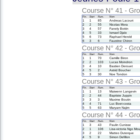
Course N° 41 - Gro
Fin.
Start
Num.
Nom
1
1
85
Andreas Lacourt
2
2
55
Nicolas Mora
3
4
57
Fanely Bottin
4
5
33
Ismael Djalo
5
6
73
Raphael Herold
6
3
6
Faustine Chiron
Course N° 42 - Gro
Fin.
Start
Num.
Nom
1
1
70
Camille Biron
2
2
103
Lucas Moindron
3
4
10
Bastien Derouet
4
5
2
Astrid Boucher
5
3
30
Noe Tondon
Course N° 43 - Gro
Fin.
Start
Num.
Nom
1
1
13
Maiwenn Langevin
2
2
44
Baptiste Juppin
3
3
3
Maxime Boutin
4
4
71
Luc Boet-costa
5
5
63
Maryam Najim
Course N° 44 - Gro
Fin.
Start
Num.
Nom
1
3
43
Paulin Cunisse
2
1
106
Lisa-victoria Ngo Mo
3
2
22
Matteo Duterque
4
5
9
Simon Defillon