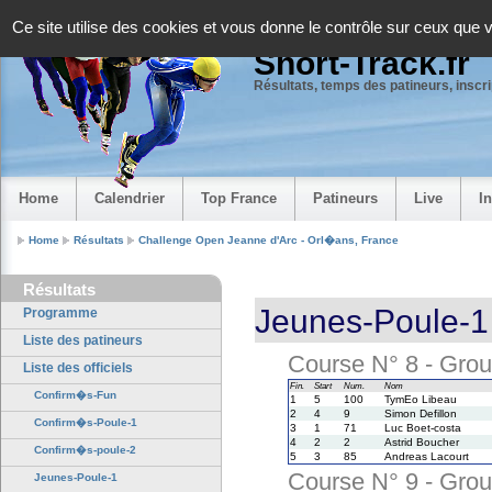
Panneau de gestion des cookies
Ce site utilise des cookies et vous donne le contrôle sur ceux que 
Short-Track.fr
Résultats, temps des patineurs, inscrip
Home
Calendrier
Top France
Patineurs
Live
I
Home
Résultats
Challenge Open Jeanne d'Arc - Orl�ans, France
Résultats
Jeunes-Poule-1
Programme
Liste des patineurs
Course N° 8 - Group
Liste des officiels
Fin.
Start
Num.
Nom
Confirm�s-Fun
1
5
100
TymEo Libeau
2
4
9
Simon Defillon
Confirm�s-Poule-1
3
1
71
Luc Boet-costa
4
2
2
Astrid Boucher
Confirm�s-poule-2
5
3
85
Andreas Lacourt
Course N° 9 - Group
Jeunes-Poule-1