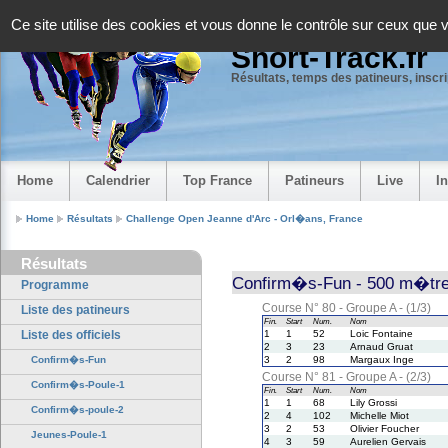
Panneau de gestion des cookies
Ce site utilise des cookies et vous donne le contrôle sur ceux que 
Short-Track.fr
Résultats, temps des patineurs, inscrip
Home
Calendrier
Top France
Patineurs
Live
I
Home
Résultats
Challenge Open Jeanne d'Arc - Orl�ans, France
Résultats
Confirm�s-Fun - 500 m�tre
Programme
Course N° 80 - Groupe A - (1/3)
Liste des patineurs
Fin.
Start
Num.
Nom
Liste des officiels
1
1
52
Loic Fontaine
2
3
23
Arnaud Gruat
Confirm�s-Fun
3
2
98
Margaux Inge
Course N° 81 - Groupe A - (2/3)
Confirm�s-Poule-1
Fin.
Start
Num.
Nom
1
1
68
Lily Grossi
Confirm�s-poule-2
2
4
102
Michelle Miot
3
2
53
Olivier Foucher
Jeunes-Poule-1
4
3
59
Aurelien Gervais