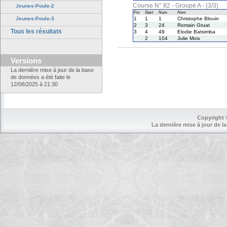
Course N° 82 - Groupe A - (3/3)
Jeunes-Poule-2
Fin.
Start
Num.
Nom
Jeunes-Poule-3
1
1
1
Christophe Blouin
2
3
24
Romain Gruat
Tous les résultats
3
4
49
Elodie Batsimba
2
104
Julie Moix
Versions
La dernière mise à jour de la base
de données a été faite le
12/08/2025 à 21:30
Copyright 
La dernière mise à jour de la