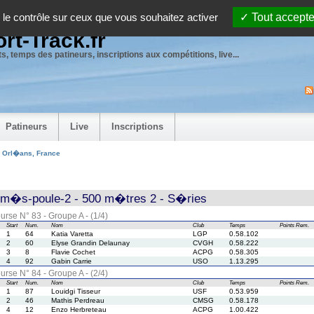
 le contrôle sur ceux que vous souhaitez activer
Tout accepte
rt-Track.fr
s, temps des patineurs, inscriptions aux compétitions, live...
Patineurs
Live
Inscriptions
- Orl�ans, France
rm�s-poule-2 - 500 m�tres 2 - S�ries
urse N° 83 - Groupe A - (1/4)
Start
Num.
Nom
Club
Temps
Points
Rem.
1
64
Katia Varetta
LGP
0.58.102
2
60
Elyse Grandin Delaunay
CVGH
0.58.222
3
8
Flavie Cochet
ACPG
0.58.305
4
92
Gabin Carrie
USO
1.13.295
urse N° 84 - Groupe A - (2/4)
Start
Num.
Nom
Club
Temps
Points
Rem.
1
87
Louidgi Tisseur
USF
0.53.959
2
46
Mathis Perdreau
CMSG
0.58.178
4
12
Enzo Herbreteau
ACPG
1.00.422