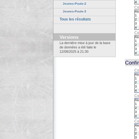
4
Jeunes-Poule-2
Co
Jeunes-Poule-3
Fin.
1
Tous les résultats
2
3
4
Co
Versions
Fin.
1
La dernière mise à jour de la base
2
de données a été faite le
3
12/08/2025 à 21:30
4
Confi
Co
Fin.
1
2
3
4
Co
Fin.
1
2
3
4
Co
Fin.
1
2
3