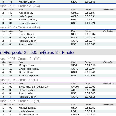
3
75
Margot Lecerf
SIDB
1.09.549
urse N° 85 - Groupe A - (3/4)
Start
Num.
Nom
Club
Temps
Points
Rem.
2
47
Alexis Toury
CMSG
0.52.587
1
18
Lola Supiot
ACPG
0.56.031
4
67
Emilie Geoffroy
RPV
0.57.373
3
81
Benoit Delplace
USF
1.01.226
urse N° 86 - Groupe A - (4/4)
Start
Num.
Nom
Club
Temps
Points
Rem.
1
76
Emma Noirot
SIDB
0.53.884
3
99
Mathys Libeau
USO
0.56.226
2
4
Romain Boutin
ACPG
0.59.974
4
84
Axel Khellaf
USF
1.00.067
rm�s-poule-2 - 500 m�tres 2 - Finale
urse N° 95 - Groupe D - (1/1)
Start
Num.
Nom
Club
Temps
Points
Rem.
3
75
Margot Lecerf
SIDB
0.58.930
1
12
Enzo Herbreteau
ACPG
0.59.204
4
92
Gabin Carrie
USO
0.59.249
2
81
Benoit Delplace
USF
1.00.356
urse N° 96 - Groupe C - (1/1)
Start
Num.
Nom
Club
Temps
Points
Rem.
1
60
Elyse Grandin Delaunay
CVGH
0.56.961
2
8
Flavie Cochet
ACPG
0.58.588
4
84
Axel Khellaf
USF
0.59.545
3
4
Romain Boutin
ACPG
1.17.615
urse N° 97 - Groupe B - (1/1)
Start
Num.
Nom
Club
Temps
Points
Rem.
1
99
Mathys Libeau
USO
0.55.752
3
64
Katia Varetta
LGP
0.55.919
4
46
Mathis Perdreau
CMSG
0.56.125