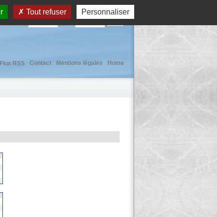
r
Tout refuser
Personnaliser
User :
Pass :
Contact
Mentions légales
Home
Flux RSS