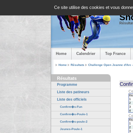
Panneau de gestion des cookies
Ce site utilise des cookies et vous donne
Sho
Résultat
Home
Calendrier
Top France
Home
Résultats
Challenge Open Jeanne d'Arc 
Résultats
Confi
Programme
Co
Liste des patineurs
Fin.
Liste des officiels
1
2
Confirm�s-Fun
3
4
Confirm�s-Poule-1
Co
Fin.
Confirm�s-poule-2
1
2
Jeunes-Poule-1
3