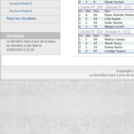
4
2
8
Flavie Cochet
Jeunes-Poule-2
Course N° 109 - Groupe B - (1/1)
Jeunes-Poule-3
Fin.
Start
Num.
Nom
1
4
60
Elyse Grandin Delau
Tous les résultats
2
3
18
Lola Supiot
3
2
64
Katia Varetta
4
1
75
Margot Lecerf
Course N° 110 - Groupe A - (1/1)
Versions
Fin.
Start
Num.
Nom
1
2
99
Mathys Libeau
La dernière mise à jour de la base
2
4
47
Alexis Toury
de données a été faite le
3
1
76
Emma Noirot
12/08/2025 à 21:30
4
3
87
Louidgi Tisseur
Copyright 
La dernière mise à jour de la