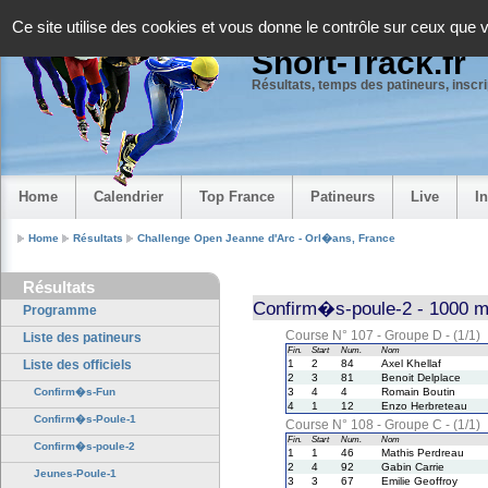
Panneau de gestion des cookies
Ce site utilise des cookies et vous donne le contrôle sur ceux que 
Short-Track.fr
Résultats, temps des patineurs, inscrip
Home
Calendrier
Top France
Patineurs
Live
I
Home
Résultats
Challenge Open Jeanne d'Arc - Orl�ans, France
Résultats
Confirm�s-poule-2 - 1000 m
Programme
Course N° 107 - Groupe D - (1/1)
Liste des patineurs
Fin.
Start
Num.
Nom
Liste des officiels
1
2
84
Axel Khellaf
2
3
81
Benoit Delplace
Confirm�s-Fun
3
4
4
Romain Boutin
4
1
12
Enzo Herbreteau
Confirm�s-Poule-1
Course N° 108 - Groupe C - (1/1)
Fin.
Start
Num.
Nom
Confirm�s-poule-2
1
1
46
Mathis Perdreau
2
4
92
Gabin Carrie
Jeunes-Poule-1
3
3
67
Emilie Geoffroy