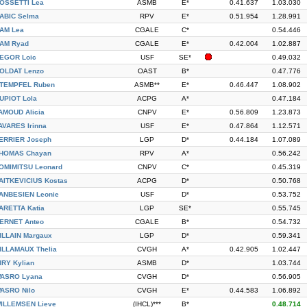
OSSETTI Lea
ASMB
E*
0.41.637
1.03.030
ABIC Selma
RPV
E*
0.51.954
1.28.991
AM Lea
CGALE
C*
0.54.446
AM Ryad
CGALE
E*
0.42.004
1.02.887
EGOR Loic
USF
SE*
0.49.032
OLDAT Lenzo
OAST
B*
0.47.776
TEMPFEL Ruben
ASMB**
E*
0.46.447
1.08.902
UPIOT Lola
ACPG
A*
0.47.184
AMOUD Alicia
CNPV
E*
0.56.809
1.23.873
AVARES Irinna
USF
E*
0.47.864
1.12.571
ERRIER Joseph
LGP
D*
0.44.184
1.07.089
HOMAS Chayan
RPV
A*
0.56.242
OMIMITSU Leonard
CNPV
C*
0.45.319
AITKEVICIUS Kostas
ACPG
D*
0.50.768
ANBESIEN Leonie
USF
D*
0.53.752
ARETTA Katia
LGP
SE*
0.55.745
ERNET Anteo
CGALE
B*
0.54.732
ILLAIN Margaux
LGP
D*
0.59.341
ILLAMAUX Thelia
CVGH
A*
0.42.905
1.02.447
IRY Kylian
ASMB
D*
1.03.744
ASRO Lyana
CVGH
D*
0.56.905
ASRO Nilo
CVGH
E*
0.44.583
1.06.892
ILLEMSEN Lieve
(IHCL)***
B*
0.48.714