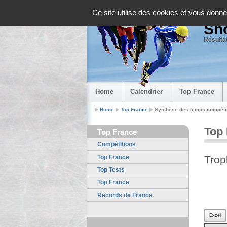
Panneau de gestion des cookies
Ce site utilise des cookies et vous donne
Sho
Résultat
Home
Calendrier
Top France
Home
Top France
Synthèse des temps compéti
Top
Top France
Compétitions
Top France
Trop
Top Tests
Top France
Records de France
Excel