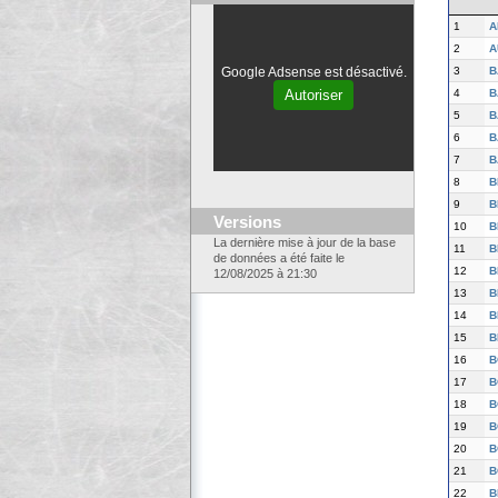
1
A
2
A
3
B
Google Adsense est désactivé.
4
B
Autoriser
5
B
6
B
7
B
8
B
9
B
Versions
10
B
La dernière mise à jour de la base
11
B
de données a été faite le
12
B
12/08/2025 à 21:30
13
B
14
B
15
B
16
B
17
B
18
B
19
B
20
B
21
B
22
B