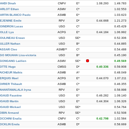
AHDI Dinah
CNPV
E*
1.08.293
1.49.783
ARLOT Ethan
ASMV
C*
1.02.553
ARTIN BLANCO Paolo
ASMB
E*
1.03.623
EJENINE Emile
RPV
D*
0.44.668
1.21.273
OINDRON Lucas
USO
C*
0.45.429
OLLE Lya
ACPG
E*
0.44.184
1.06.992
OULINEAU Erwan
USO
SE*
0.52.306
ULLER Nathan
USO
B*
0.44.885
ASSAR Cleo
ASMB**
C*
0.54.488
GO MOUAHA Lisa-victoria
USO
B*
0.45.190
GONGANG Laëlien
ASMV
SE*
0.49.569
OTTE Hugo
CMSG
D*
0.40.336
0.59.908
AICHEUR Mathis
ASMB
A*
0.48.049
ERQUIS Mael
ACPG
E*
0.44.070
1.07.211
OIRIER Thibault
ASMB
C*
0.46.355
AHANTAMALALA Iryna
RPV
E*
0.58.998
IGAUD Faustine
USO
E*
0.46.282
1.09.140
IGAUD Martin
USO
E*
0.44.304
1.06.326
IGAUD Mickael
USO
SE*
0.54.764
OBIN Armand
RPV
SE*
0.52.508
OCCHINI Enalia
CNPV
C*
0.42.798
1.02.584
OCKLIN Enola
ASMB
D*
0.58.669