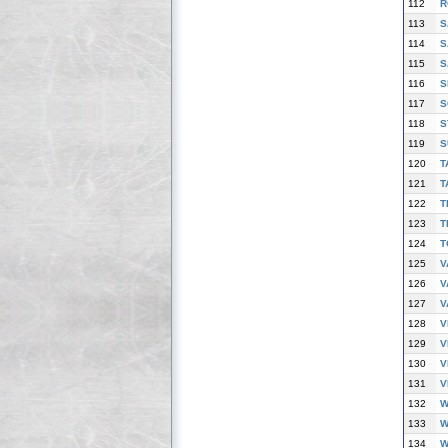
112
R
113
S
114
S
115
S
116
S
117
S
118
S
119
S
120
T
121
T
122
T
123
T
124
T
125
V
126
V
127
V
128
V
129
V
130
V
131
V
132
W
133
W
134
W