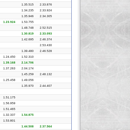
1.35.515
2.33.876
1.34.235
2.33.924
1.35.946
2.34.305
1.23.924
1.53.755
1.48.748
2.52.515
1.30.819
2.33.093
1.42.695
2.46.374
2.53.430
1.39.480
2.46.528
1.24.450
1.52.310
1.39.168
2.14.706
1.37.263
2.04.174
1.45.259
2.48.132
1.25.458
1.49.056
1.35.970
2.44.407
1.51.175
1.56.959
1.51.465
1.32.337
1.54.875
1.53.801
1.44.508
2.37.564