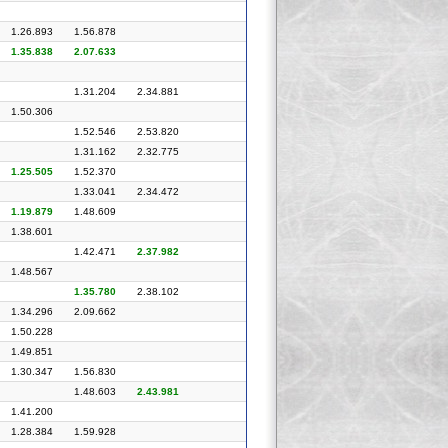
1.26.893
1.56.878
1.35.838
2.07.633
1.31.204
2.34.881
1.50.306
1.52.546
2.53.820
1.31.162
2.32.775
1.25.505
1.52.370
1.33.041
2.34.472
1.19.879
1.48.609
1.38.601
1.42.471
2.37.982
1.48.567
1.35.780
2.38.102
1.34.296
2.09.662
1.50.228
1.49.851
1.30.347
1.56.830
1.48.603
2.43.981
1.41.200
1.28.384
1.59.928