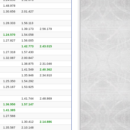
1.48.978
1.30.656
2.01.427
1.28.333
1.56.113
1.39.173
2.56.179
1.24.570
1.54.058
1.27.827
1.56.005
1.42.773
2.43.015
1.27.318
1.57.430
1.32.087
2.00.847
1.38.875
2.31.046
1.41.549
2.40.362
1.35.946
2.34.910
1.25.350
1.54.292
1.25.167
1.53.925
1.41.744
2.48.869
1.36.950
1.57.147
1.41.385
1.27.566
1.30.412
2.14.886
1.35.587
2.10.148