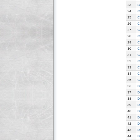
23
B
24
C
25
C
26
C
27
C
28
C
29
C
30
C
31
C
32
C
33
C
34
C
35
C
36
D
37
D
38
D
39
D
40
D
41
D
42
D
43
D
44
D