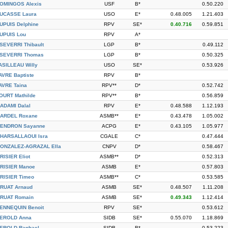
OMINGOS Alexis
USF
B*
0.50.220
UCASSE Laura
USO
E*
0.48.005
1.21.403
UPUIS Delphine
RPV
SE*
0.40.716
0.59.851
UPUIS Lou
RPV
A*
SEVERRI Thibault
LGP
B*
0.49.112
SEVERRI Thomas
LGP
B*
0.50.325
ASILLEAU Willy
USO
SE*
0.53.926
AVRE Baptiste
RPV
B*
AVRE Taina
RPV**
D*
0.52.742
OURT Mathilde
RPV**
B*
0.56.859
ADAMI Dalal
RPV
E*
0.48.588
1.12.193
ARDEL Roxane
ASMB**
E*
0.43.478
1.05.002
ENDRON Sayanne
ACPG
E*
0.43.105
1.05.977
HARSALLAOUI Isra
CGALE
C*
0.47.444
ONZALEZ-AGRAZAL Ella
CNPV
D*
0.58.467
RISIER Eliot
ASMB**
D*
0.52.313
RISIER Manoe
ASMB
E*
0.57.803
RISIER Timeo
ASMB**
C*
0.53.585
RUAT Arnaud
ASMB
SE*
0.48.507
1.11.208
RUAT Romain
ASMB
SE*
0.49.343
1.12.414
ENNEQUIN Benoit
RPV
SE*
0.53.612
EROLD Anna
SIDB
SE*
0.55.070
1.18.869
EROLD Raphael
SIDB
B*
0.53.223