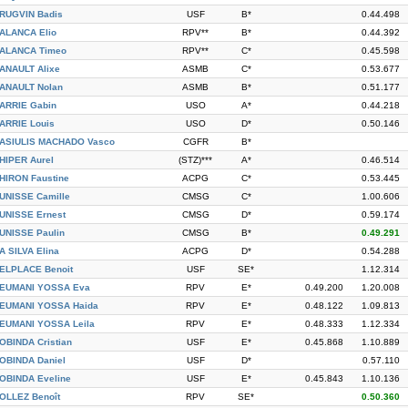
RUGVIN Badis
USF
B*
0.44.498
ALANCA Elio
RPV**
B*
0.44.392
ALANCA Timeo
RPV**
C*
0.45.598
ANAULT Alixe
ASMB
C*
0.53.677
ANAULT Nolan
ASMB
B*
0.51.177
ARRIE Gabin
USO
A*
0.44.218
ARRIE Louis
USO
D*
0.50.146
ASIULIS MACHADO Vasco
CGFR
B*
HIPER Aurel
(STZ)***
A*
0.46.514
HIRON Faustine
ACPG
C*
0.53.445
UNISSE Camille
CMSG
C*
1.00.606
UNISSE Ernest
CMSG
D*
0.59.174
UNISSE Paulin
CMSG
B*
0.49.291
A SILVA Elina
ACPG
D*
0.54.288
ELPLACE Benoit
USF
SE*
1.12.314
EUMANI YOSSA Eva
RPV
E*
0.49.200
1.20.008
EUMANI YOSSA Haida
RPV
E*
0.48.122
1.09.813
EUMANI YOSSA Leila
RPV
E*
0.48.333
1.12.334
OBINDA Cristian
USF
E*
0.45.868
1.10.889
OBINDA Daniel
USF
D*
0.57.110
OBINDA Eveline
USF
E*
0.45.843
1.10.136
OLLEZ Benoît
RPV
SE*
0.50.360