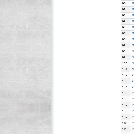
90
M
91
M
92
M
93
M
94
M
95
M
96
M
97
M
98
N
99
N
100
N
101
N
102
P
103
P
104
P
105
R
106
R
107
R
108
R
109
R
110
R
111
R