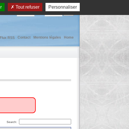
r
Tout refuser
Personnaliser
User :
Pass :
Contact
Mentions légales
Home
Flux RSS
Search: