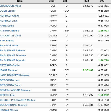
Nom
Club
Cat.
333
500
LRAMDOUN Atour
USF
E*
0.54.979
1.09.371
UGER Lionel
USO
SE*
0.58.218
AGHDADI Amine
RPV**
C*
0.53.911
AGHDADI Lina
RPV**
E*
0.56.443
ARRE Louis
ACPG
D*
0.57.028
ATSIMBA Elodie
CNPV
SE*
0.53.918
1.19.903
AYA CHATTI Dalel
CGALE
C*
0.46.290
1.08.200
EAU Ernest
ASMB
D*
0.53.239
EN AMOR Aron
ASMV
E*
0.51.585
EN SLIMANE Safwen
CNPV
E*
0.43.630
1.03.002
EN SLIMANE Tesnime
CNPV
E*
1.03.035
1.35.913
EN SLIMANE Teyssir
CNPV
E*
1.07.458
1.46.718
ERTRAND Gabin
ACPG
B*
0.49.062
IBAUT Thomas
LGP
SE*
0.39.401
0.57.891
LANC BOUVIER Romane
CGALE
D*
0.53.985
OET-COSTA Luc
SIDB
B*
0.48.620
OET-COSTA Sara
SIDB
C*
0.53.414
ONNEAU ABRAM Amaury
USO
C*
0.50.437
ORIES Elina
CNPV
E*
1.10.797
1.56.292
OSCHER PRECAUSTA Mathis
LGP
A*
0.53.723
OULAKROUNE Cicylea
RPV
E*
0.49.834
1.17.072
RIQUET Maeva
ASMB
D*
0.55.398