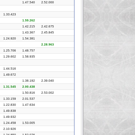
1.47.540
2.52.000
1.33.423
1.59.262
1.42.215
2.42.675
1.43.367
2.45.845
1.24.920
1.54.381
2.28.963
1.25.706
1.48.757
1.29.602
1.58.935
1.44.516
1.49.672
1.38.192
2.39.040
1.31.545
2.00.438
1.50.816
2.53.002
1.33.159
2.01.537
1.22.830
1.47.634
1.49.838
1.49.932
1.24.458
1.53.005
2.10.926
1.24.850
1.52.076