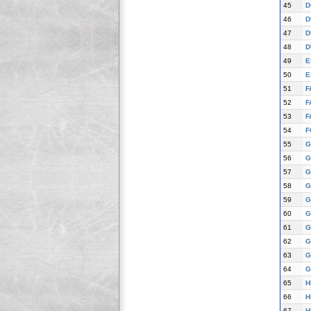
45
D
46
D
47
D
48
D
49
E
50
E
51
F
52
F
53
F
54
F
55
G
56
G
57
G
58
G
59
G
60
G
61
G
62
G
63
G
64
G
65
H
66
H
67
H