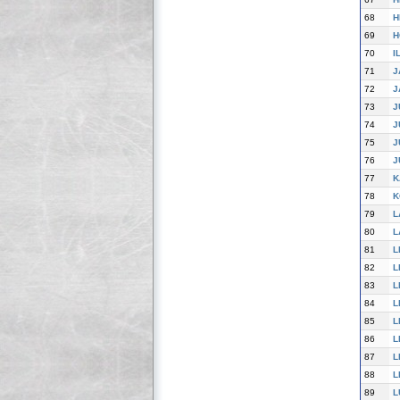
68
H
69
H
70
I
71
J
72
J
73
J
74
J
75
J
76
J
77
K
78
K
79
L
80
L
81
L
82
L
83
L
84
L
85
L
86
L
87
L
88
L
89
L