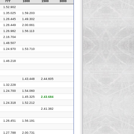
777
1000
1500
3000
1.52.902
1.35.025
1.59.203
1.26.445
1.49.302
1.26.449
2.00.661
1.26.982
1.56.113
2.16.704
1.48.507
1.24.970
1.53.710
1.46.218
1.43.448
2.44.605
1.32.228
1.24.700
1.54.060
1.45.325
2.43.684
1.24.318
1.52.212
2.41.382
1.26.451
1.56.191
1.27.788
2.00.731