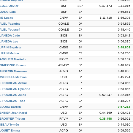
EUZE Olivier
USF
SE*
0.47.473
1.11.015
OANG Lam
USF
E*
0.56.861
LIE Lucas
CNPV
E*
1.11.418
1.56.395
ALEL Yasmine
CGALE
D*
0.54.875
ALEL Youssef
CGALE
C*
0.48.449
UANEDA Jade
SIDB
B*
0.53.642
UANEDA Leo
SIDB
D*
0.56.315
UPPIN Baptiste
CMSG
B*
0.48.853
UPPIN Meline
CMSG
C*
0.54.760
AMGUEM Martielo
RPV**
E*
0.58.169
ONIECZKO Erwan
ASMB**
B*
0.48.649
ANGEVIN Maiwenn
ACPG
A*
0.48.906
AVECCHIA Mathias
USO
B*
0.45.224
E POCREAU Arthur
ACPG
E*
0.54.055
E POCREAU Eymeric
ACPG
E*
0.53.865
E POCREAU Jules
ACPG
E*
0.52.247
1.32.046
E POCREAU Theo
ACPG
C*
0.48.227
EDOUX Darren
CNPV
D*
0.57.214
ENTIER Jean Karol
USO
E*
0.44.369
1.05.423
EROUYER Tristan
RPV**
C*
0.38.458
0.56.021
IBEAU Tyméo
USO
B*
0.44.010
UGUET Emma
ACPG
D*
0.59.529