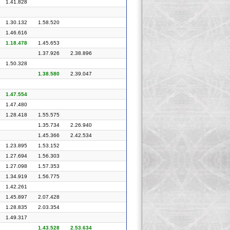
1.41.828
1.30.132
1.58.520
1.46.616
1.18.478
1.45.653
1.37.926
2.38.896
1.50.328
1.38.580
2.39.047
1.47.554
1.47.480
1.28.418
1.55.575
1.35.734
2.26.940
1.45.366
2.42.534
1.23.895
1.53.152
1.27.694
1.56.303
1.27.098
1.57.353
1.34.919
1.56.775
1.42.261
1.45.897
2.07.428
1.28.835
2.03.354
1.49.317
1.43.528
2.53.634