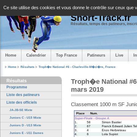
Panneau de gestion des cookies
Ce site utilise des cookies et vous donne le contrôle sur ceux que 
Short-Track.fr
Résultats, temps des patineurs, inscrip
Home
Calendrier
Top France
Patineurs
Live
I
Home
Résultats
Troph�e National #6 - Charleville-M�zi�re, France
Troph�e National #6
Résultats
Programme
mars 2019
Liste des patineurs
Liste des officiels
Classement 1000 m SF Junio
JA-JB-SE Mixte
Place
Num.
Juniors C - U15 Mixte
Super-Finale - Groupe A
1.
58
Simon Bastier
Juniors D - U13 Mixte
2.
67
Franck Edward Julien T
3.
4
Enzo Herbreteau
Juniors E - U11 Dames
4.
6
Lola Supiot