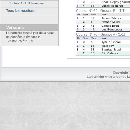
3
3
23
Anael Degny-gnombl
Juniors E - U11 Hommes
4
4
64
Lucas Moindron
Tous les résultats
Course N° 69 - Groupe B - (1/1)
Fin.
Start
Num.
Nom
1
1
37
Timeo Calanca
2
4
13
Nathan Muller
3
2
43
Camille Biron
Versions
4
3
44
Luc Boet-costa
La dernière mise à jour de la base
Course N° 70 - Groupe A - (1/1)
de données a été faite le
Fin.
Start
Num.
Nom
12/08/2025 à 21:30
1
3
63
TymEo Libeau
2
1
14
Malo Tilly
3
4
18
Baptiste Juppin
2
35
Elio Calanca
Copyright 
La dernière mise à jour de la