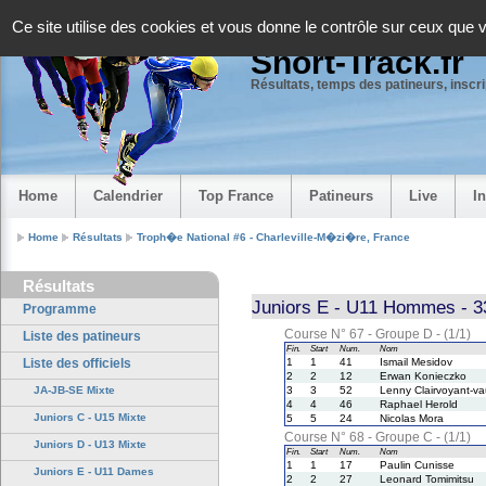
Panneau de gestion des cookies
Ce site utilise des cookies et vous donne le contrôle sur ceux que 
Short-Track.fr
Résultats, temps des patineurs, inscrip
Home
Calendrier
Top France
Patineurs
Live
I
Home
Résultats
Troph�e National #6 - Charleville-M�zi�re, France
Résultats
Juniors E - U11 Hommes - 3
Programme
Course N° 67 - Groupe D - (1/1)
Liste des patineurs
Fin.
Start
Num.
Nom
Liste des officiels
1
1
41
Ismail Mesidov
2
2
12
Erwan Konieczko
JA-JB-SE Mixte
3
3
52
Lenny Clairvoyant-va
4
4
46
Raphael Herold
Juniors C - U15 Mixte
5
5
24
Nicolas Mora
Course N° 68 - Groupe C - (1/1)
Juniors D - U13 Mixte
Fin.
Start
Num.
Nom
1
1
17
Paulin Cunisse
Juniors E - U11 Dames
2
2
27
Leonard Tomimitsu