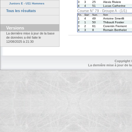
3
3
25
Alexis Riviere
Juniors E - U11 Hommes
4
4
51
Lucas Catherine
Tous les résultats
Course N° 79 - Groupe A - (1/1)
Fin.
Start
Num.
Nom
1
4
49
Antoine Smerilli
2
1
50
Thibault Fostier
3
2
61
Corentin Fremont
Versions
4
3
8
Romain Berthelot
La dernière mise à jour de la base
de données a été faite le
12/08/2025 à 21:30
Copyright 
La dernière mise à jour de la