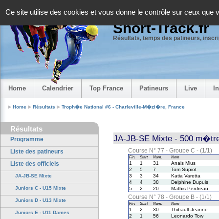
Panneau de gestion des cookies
Ce site utilise des cookies et vous donne le contrôle sur ceux que 
Short-Track.fr
Résultats, temps des patineurs, inscrip
Home
Calendrier
Top France
Patineurs
Live
I
Home
Résultats
Troph�e National #6 - Charleville-M�zi�re, France
Résultats
JA-JB-SE Mixte - 500 m�tre
Programme
Course N° 77 - Groupe C - (1/1)
Liste des patineurs
Fin.
Start
Num.
Nom
Liste des officiels
1
1
31
Anais Mius
2
5
7
Tom Supiot
JA-JB-SE Mixte
3
3
34
Katia Varetta
4
4
38
Delphine Dupuis
Juniors C - U15 Mixte
5
2
20
Mathis Perdreau
Course N° 78 - Groupe B - (1/1)
Juniors D - U13 Mixte
Fin.
Start
Num.
Nom
1
2
30
Thibault Jeanne
Juniors E - U11 Dames
2
1
56
Leonardo Tow