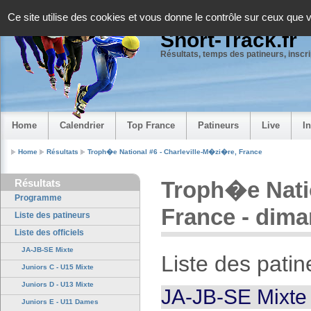
Panneau de gestion des cookies
Ce site utilise des cookies et vous donne le contrôle sur ceux que 
Short-Track.fr
Résultats, temps des patineurs, inscrip
Home
Calendrier
Top France
Patineurs
Live
I
Home
Résultats
Troph�e National #6 - Charleville-M�zi�re, France
Résultats
Troph�e Natio
Programme
France - dim
Liste des patineurs
Liste des officiels
JA-JB-SE Mixte
Liste des patin
Juniors C - U15 Mixte
Juniors D - U13 Mixte
JA-JB-SE Mixte
Juniors E - U11 Dames