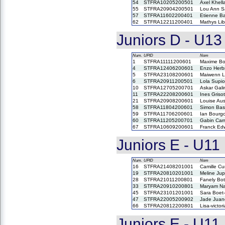
54
STFRA10205200501
Axel Khell
55
STFRA20904200501
Lou Ann S
57
STFRA11602200401
Etienne Ba
62
STFRA12211200401
Mathys Li
Juniors D - U13
Num.
UPID
Nom
1
STFRA11111200601
Maxime Bo
4
STFRA12406200601
Enzo Herb
5
STFRA23108200601
Maiwenn L
6
STFRA20911200501
Lola Supio
10
STFRA12705200701
Askar Gal
11
STFRA22208200601
Ines Grisot
21
STFRA20908200601
Louise Au
58
STFRA11804200601
Simon Bast
59
STFRA11706200601
Ian Bourg
60
STFRA11205200701
Gabin Carr
67
STFRA10609200601
Franck Ed
Juniors E - U1
Num.
UPID
Nom
16
STFRA21408201001
Camille Cu
19
STFRA20810201001
Meline Jup
28
STFRA21011200801
Fanely Bot
33
STFRA20910200801
Maryam Na
45
STFRA23101201001
Sara Boet-
47
STFRA22005200902
Jade Jua
66
STFRA20812200801
Lisa-victo
Juniors E - U1