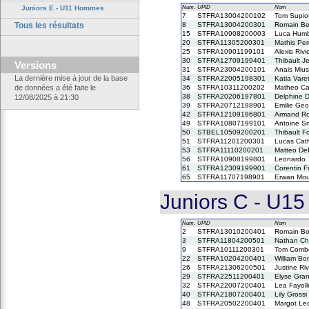
Juniors E - U11 Hommes
Num.
UPID
Nom
7
STFRA13004200102
Tom Supio
Tous les résultats
8
STFRA13004200301
Romain Ber
15
STFRA10908200003
Luca Humb
20
STFRA11305200301
Mathis Pe
25
STFRA10901199101
Alexis Rivi
30
STFRA12709199401
Thibault J
Versions
31
STFRA23004200101
Anais Mius
La dernière mise à jour de la base
34
STFRA22005198301
Katia Vare
de données a été faite le
36
STFRA10311200202
Matheo Ca
38
STFRA20206197801
Delphine 
12/08/2025 à 21:30
39
STFRA20712198901
Emilie Geo
42
STFRA12109196801
Armand Ro
49
STFRA10807199101
Antoine Sme
50
STBEL10509200201
Thibault Fo
51
STFRA11201200301
Lucas Cat
53
STFRA11110200201
Matteo De
56
STFRA10908199801
Leonardo 
61
STFRA12309199901
Corentin F
65
STFRA11707198901
Erwan Mou
Juniors C - U15
Num.
UPID
Nom
2
STFRA13010200401
Romain Bo
3
STFRA11804200501
Nathan Ch
9
STFRA10111200301
Tom Comb
22
STFRA10204200401
William Bo
26
STFRA21306200501
Justine Riv
29
STFRA22511200401
Elyse Gra
32
STFRA22007200401
Lea Fayoll
40
STFRA21807200401
Lily Grossi
48
STFRA20502200401
Margot Lec