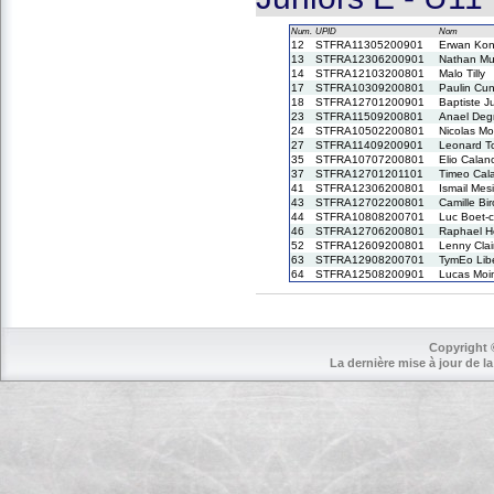
Num.
UPID
Nom
12
STFRA11305200901
Erwan Kon
13
STFRA12306200901
Nathan Mul
14
STFRA12103200801
Malo Tilly
17
STFRA10309200801
Paulin Cun
18
STFRA12701200901
Baptiste J
23
STFRA11509200801
Anael Deg
24
STFRA10502200801
Nicolas Mo
27
STFRA11409200901
Leonard T
35
STFRA10707200801
Elio Calan
37
STFRA12701201101
Timeo Cal
41
STFRA12306200801
Ismail Mes
43
STFRA12702200801
Camille Bi
44
STFRA10808200701
Luc Boet-c
46
STFRA12706200801
Raphael H
52
STFRA12609200801
Lenny Clai
63
STFRA12908200701
TymEo Lib
64
STFRA12508200901
Lucas Moi
Copyright 
La dernière mise à jour de la