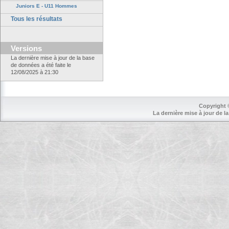
Juniors E - U11 Hommes
Tous les résultats
Versions
La dernière mise à jour de la base
de données a été faite le
12/08/2025 à 21:30
Copyright 
La dernière mise à jour de la