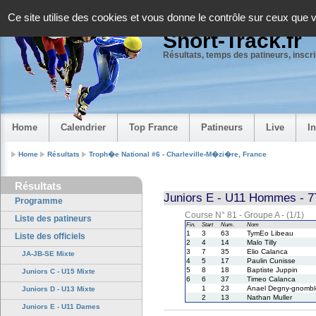
Panneau de gestion des cookies
Ce site utilise des cookies et vous donne le contrôle sur ceux que 
Short-Track.fr
Résultats, temps des patineurs, inscrip
Home
Calendrier
Top France
Patineurs
Live
I
Home
Résultats
Troph�e National #6 - Charleville-M�zi�re, France
Résultats
Juniors E - U11 Hommes - 7
Programme
Course N° 81 - Groupe A - (1/1)
Liste des patineurs
Fin.
Start
Num.
Nom
1
3
63
TymEo Libeau
Liste des officiels
2
4
14
Malo Tilly
3
7
35
Elio Calanca
JA-JB-SE Mixte
4
5
17
Paulin Cunisse
5
8
18
Baptiste Juppin
Juniors C - U15 Mixte
6
6
37
Timeo Calanca
1
23
Anael Degny-gnombl
Juniors D - U13 Mixte
2
13
Nathan Muller
Juniors E - U11 Dames