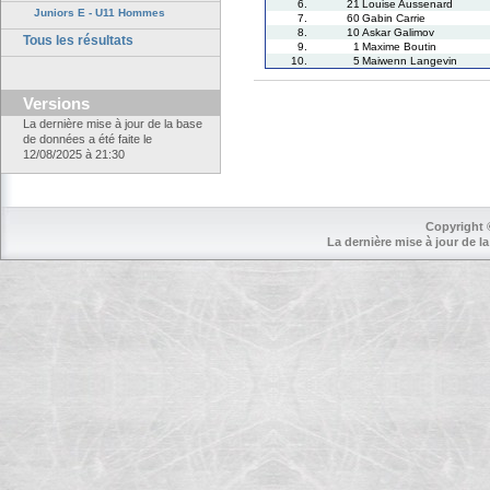
6.
21
Louise Aussenard
Juniors E - U11 Hommes
7.
60
Gabin Carrie
8.
10
Askar Galimov
Tous les résultats
9.
1
Maxime Boutin
10.
5
Maiwenn Langevin
Versions
La dernière mise à jour de la base
de données a été faite le
12/08/2025 à 21:30
Copyright 
La dernière mise à jour de la