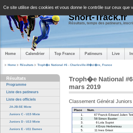
Panneau de gestion des cookies
Ce site utilise des cookies et vous donne le contrôle sur ceux que 
Short-Track.fr
Résultats, temps des patineurs, inscrip
Home
Calendrier
Top France
Patineurs
Live
I
Home
Résultats
Troph�e National #6 - Charleville-M�zi�re, France
Troph�e National #6
Résultats
Programme
mars 2019
Liste des patineurs
Liste des officiels
Classement Général Juniors
JA-JB-SE Mixte
Place
Num.
Juniors C - U15 Mixte
1.
67
Franck Edward Julien Te
2.
58
Simon Bastier
Juniors D - U13 Mixte
3.
6
Lola Supiot
4.
4
Enzo Herbreteau
Juniors E - U11 Dames
5.
11
Ines Grisot