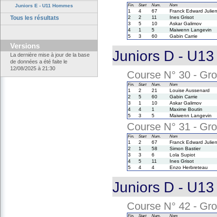
Juniors E - U11 Hommes
Fin.
Start
Num.
Nom
1
4
67
Franck Edward Julie
Tous les résultats
2
2
11
Ines Grisot
3
5
10
Askar Galimov
4
1
5
Maiwenn Langevin
5
3
60
Gabin Carrie
Versions
Juniors D - U13
La dernière mise à jour de la base
de données a été faite le
12/08/2025 à 21:30
Course N° 30 - Gro
Fin.
Start
Num.
Nom
1
2
21
Louise Aussenard
2
5
60
Gabin Carrie
3
1
10
Askar Galimov
4
4
1
Maxime Boutin
5
3
5
Maiwenn Langevin
Course N° 31 - Gro
Fin.
Start
Num.
Nom
1
2
67
Franck Edward Julie
2
1
58
Simon Bastier
3
3
6
Lola Supiot
4
5
11
Ines Grisot
5
4
4
Enzo Herbreteau
Juniors D - U13
Course N° 42 - Gro
Fin.
Start
Num.
Nom