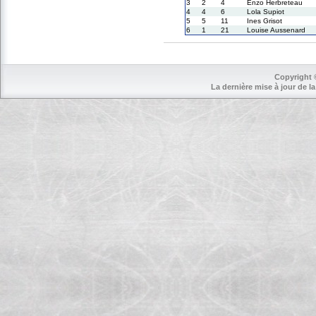
3
2
4
Enzo Herbreteau
4
4
6
Lola Supiot
5
5
11
Ines Grisot
6
1
21
Louise Aussenard
Copyright 
La dernière mise à jour de la