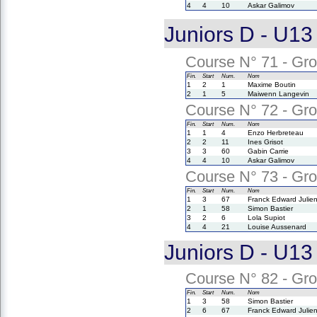
4
4
10
Askar Galimov
Juniors D - U13
Course N° 71 - Gro
Fin.
Start
Num.
Nom
1
2
1
Maxime Boutin
2
1
5
Maiwenn Langevin
Course N° 72 - Gro
Fin.
Start
Num.
Nom
1
1
4
Enzo Herbreteau
2
2
11
Ines Grisot
3
3
60
Gabin Carrie
4
4
10
Askar Galimov
Course N° 73 - Gro
Fin.
Start
Num.
Nom
1
3
67
Franck Edward Julie
2
1
58
Simon Bastier
3
2
6
Lola Supiot
4
4
21
Louise Aussenard
Juniors D - U13
Course N° 82 - Gro
Fin.
Start
Num.
Nom
1
3
58
Simon Bastier
2
6
67
Franck Edward Julie