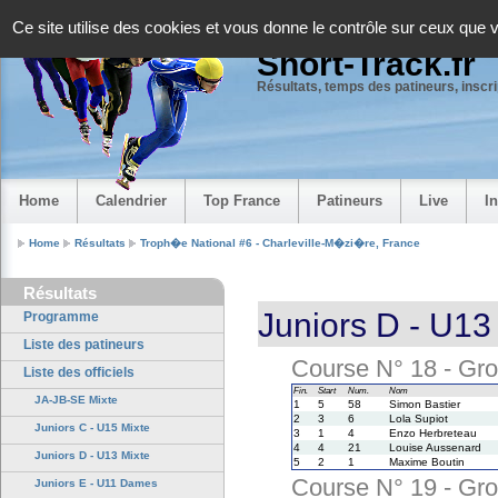
Panneau de gestion des cookies
Ce site utilise des cookies et vous donne le contrôle sur ceux que 
Short-Track.fr
Résultats, temps des patineurs, inscrip
Home
Calendrier
Top France
Patineurs
Live
I
Home
Résultats
Troph�e National #6 - Charleville-M�zi�re, France
Résultats
Juniors D - U13
Programme
Liste des patineurs
Course N° 18 - Gro
Liste des officiels
Fin.
Start
Num.
Nom
JA-JB-SE Mixte
1
5
58
Simon Bastier
2
3
6
Lola Supiot
Juniors C - U15 Mixte
3
1
4
Enzo Herbreteau
4
4
21
Louise Aussenard
Juniors D - U13 Mixte
5
2
1
Maxime Boutin
Course N° 19 - Gro
Juniors E - U11 Dames