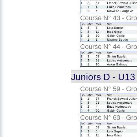
1
3
67
Franck Edward Julie
2
1
4
Enzo Herbreteau
3
2
5
Maiwenn Langevin
Course N° 43 - Gro
Fin.
Start
Num.
Nom
1
4
6
Lola Supiot
2
3
11
Ines Grisot
3
2
60
Gabin Carrie
4
1
1
Maxime Boutin
Course N° 44 - Gro
Fin.
Start
Num.
Nom
1
3
58
Simon Bastier
2
2
21
Louise Aussenard
3
1
10
Askar Galimov
Juniors D - U13
Course N° 59 - Gro
Fin.
Start
Num.
Nom
1
1
67
Franck Edward Julie
2
3
21
Louise Aussenard
3
2
4
Enzo Herbreteau
4
4
60
Gabin Carrie
Course N° 60 - Gro
Fin.
Start
Num.
Nom
1
1
58
Simon Bastier
2
2
6
Lola Supiot
3
3
11
Ines Grisot