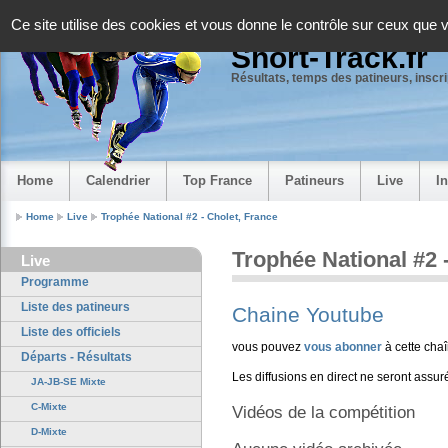
Panneau de gestion des cookies
Ce site utilise des cookies et vous donne le contrôle sur ceux que 
Short-Track.fr
Résultats, temps des patineurs, inscrip
Home
Calendrier
Top France
Patineurs
Live
I
Home
Live
Trophée National #2 - Cholet, France
Trophée National #2 
Live
Programme
Liste des patineurs
Chaine Youtube
Liste des officiels
vous pouvez
vous abonner
à cette chaî
Départs - Résultats
Les diffusions en direct ne seront ass
JA-JB-SE Mixte
C-Mixte
Vidéos de la compétition
D-Mixte