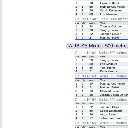
1
2
18
Evan Le Bouill
2
1
55
Mathias Courteville
3
3
56
Cedric Delamarre
4
4
80
Loic Meunier
Course N° 48 : Finale 1000 mètre
Fin.
Start
Num.
Nom
1
3
44
Thomas Coignon
2
4
20
Tanguy Lievre
3
1
22
Jacques Ollivier
4
2
2
Mathieu Belloir
JA-JB-SE Mixte - 500 mètres
Course N° 62 : Séries 500 mètres
Fin.
Start
Num.
Nom
1
1
20
Tanguy Lievre
2
2
80
Loic Meunier
3
3
28
Tom Supiot
4
4
51
Katia Varetta
Course N° 63 : Séries 500 mètres
Fin.
Start
Num.
Nom
1
2
55
Mathias Courteville
2
1
2
Mathieu Belloir
3
4
19
Clement Lievre
4
3
48
Jessica Bessa De Al
Course N° 64 : Séries 500 mètres
Fin.
Start
Num.
Nom
1
1
22
Jacques Ollivier
2
3
56
Cedric Delamarre
3
2
46
Alexis Riviere
4
4
17
Julien Larousse
Course N° 65 : Séries 500 mètres
Fin.
Start
Num.
Nom