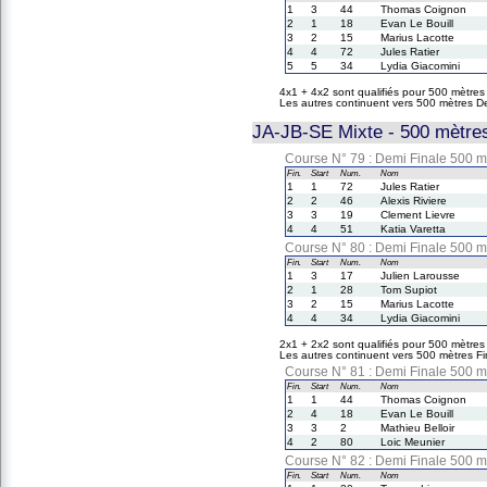
1
3
44
Thomas Coignon
2
1
18
Evan Le Bouill
3
2
15
Marius Lacotte
4
4
72
Jules Ratier
5
5
34
Lydia Giacomini
4x1 + 4x2 sont qualifiés pour 500 mètre
Les autres continuent vers 500 mètres D
JA-JB-SE Mixte - 500 mètres
Course N° 79 : Demi Finale 500 m
Fin.
Start
Num.
Nom
1
1
72
Jules Ratier
2
2
46
Alexis Riviere
3
3
19
Clement Lievre
4
4
51
Katia Varetta
Course N° 80 : Demi Finale 500 m
Fin.
Start
Num.
Nom
1
3
17
Julien Larousse
2
1
28
Tom Supiot
3
2
15
Marius Lacotte
4
4
34
Lydia Giacomini
2x1 + 2x2 sont qualifiés pour 500 mètres
Les autres continuent vers 500 mètres F
Course N° 81 : Demi Finale 500 m
Fin.
Start
Num.
Nom
1
1
44
Thomas Coignon
2
4
18
Evan Le Bouill
3
3
2
Mathieu Belloir
4
2
80
Loic Meunier
Course N° 82 : Demi Finale 500 m
Fin.
Start
Num.
Nom