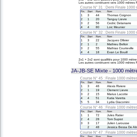
Les autres continuent vers 1000 mètres 
Course N° 31 : Demi Finale 1000
Fin.
Start
Num.
Nom
1
3
44
Thomas Coignon
2
1
20
Tanguy Lievre
3
2
56
Cedric Delamarre
4
4
80
Loic Meunier
Course N° 32 : Demi Finale 1000
Fin.
Start
Num.
Nom
1
3
22
Jacques Ollivier
2
1
2
Mathieu Belloir
3
2
55
Mathias Courteville
4
4
18
Evan Le Bouill
2x1 + 2x2 sont qualifiés pour 1000 mètr
Les autres continuent vers 1000 mètres 
JA-JB-SE Mixte - 1000 mètre
Course N° 45 : Finale 1000 mètre
Fin.
Start
Num.
Nom
1
3
46
Alexis Riviere
2
1
19
Clement Lievre
3
2
15
Marius Lacotte
4
4
51
Katia Varetta
5
5
34
Lydia Giacomini
Course N° 46 : Finale 1000 mètre
Fin.
Start
Num.
Nom
1
1
72
Jules Ratier
2
4
28
Tom Supiot
3
3
17
Julien Larousse
2
48
Jessica Bessa De Al
Course N° 47 : Finale 1000 mètre
Fin.
Start
Num.
Nom