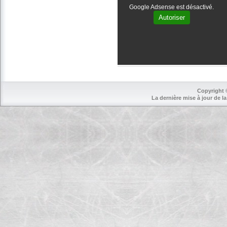
Google Adsense est désactivé.
Autoriser
Copyright 
La dernière mise à jour de la