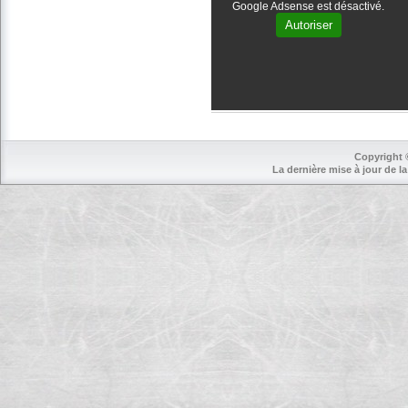
Google Adsense est désactivé.
Autoriser
Copyright 
La dernière mise à jour de la