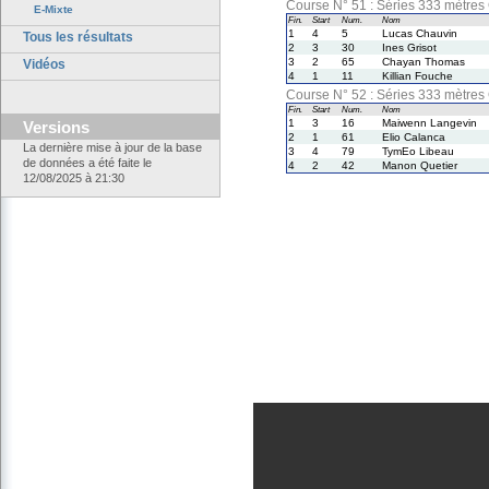
Course N° 51 : Séries 333 mètres
E-Mixte
Fin.
Start
Num.
Nom
1
4
5
Lucas Chauvin
Tous les résultats
2
3
30
Ines Grisot
3
2
65
Chayan Thomas
Vidéos
4
1
11
Killian Fouche
Course N° 52 : Séries 333 mètres
Fin.
Start
Num.
Nom
1
3
16
Maiwenn Langevin
Versions
2
1
61
Elio Calanca
La dernière mise à jour de la base
3
4
79
TymEo Libeau
de données a été faite le
4
2
42
Manon Quetier
12/08/2025 à 21:30