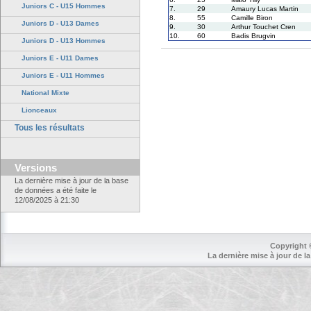
Juniors C - U15 Hommes
7.
29
Amaury Lucas Martin
8.
55
Camille Biron
Juniors D - U13 Dames
9.
30
Arthur Touchet Cren
10.
60
Badis Brugvin
Juniors D - U13 Hommes
Juniors E - U11 Dames
Juniors E - U11 Hommes
National Mixte
Lionceaux
Tous les résultats
Versions
La dernière mise à jour de la base
de données a été faite le
12/08/2025 à 21:30
Copyright 
La dernière mise à jour de la