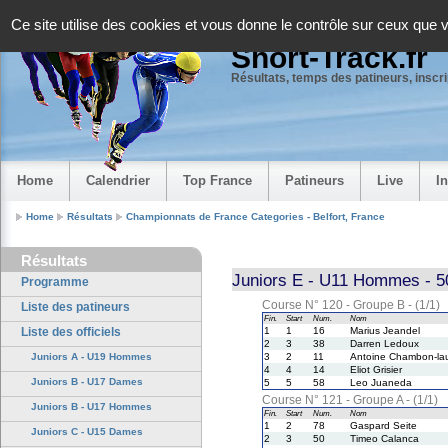
Panneau de gestion des cookies
Ce site utilise des cookies et vous donne le contrôle sur ceux que 
Short-Track.fr
Résultats, temps des patineurs, inscrip
Home
Calendrier
Top France
Patineurs
Live
I
Home
Résultats
Championnats de France Categories - Belfort, France
Résultats
Juniors E - U11 Hommes - 5
Programme
Course N° 120 - Groupe B - (1/1)
Liste des patineurs
Fin.
Start
Num.
Nom
Liste des officiels
1
1
16
Marius Jeandel
2
3
38
Darren Ledoux
Juniors A - U19 Hommes
3
2
11
Antoine Chambon-la
4
4
14
Eliot Grisier
Juniors B - U17 Dames
5
5
58
Leo Juaneda
Course N° 121 - Groupe A - (1/1)
Juniors B - U17 Hommes
Fin.
Start
Num.
Nom
1
2
78
Gaspard Seite
Juniors C - U15 Dames
2
3
50
Timeo Calanca