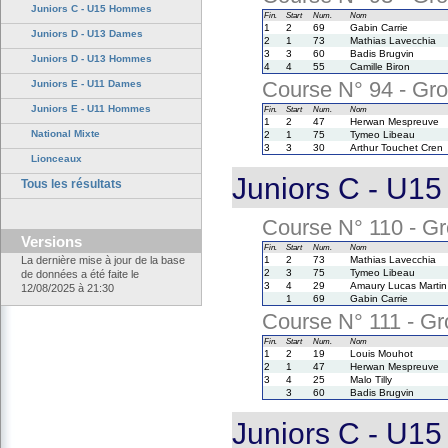
Juniors C - U15 Hommes
Fin.
Start
Num.
Nom
1
2
69
Gabin Carrie
Juniors D - U13 Dames
2
1
73
Mathias Lavecchia
3
3
60
Badis Brugvin
Juniors D - U13 Hommes
4
4
55
Camille Biron
Course N° 94 - Gro
Juniors E - U11 Dames
Juniors E - U11 Hommes
Fin.
Start
Num.
Nom
1
2
47
Herwan Mespreuve
National Mixte
2
1
75
Tymeo Libeau
3
3
30
Arthur Touchet Cren
Lionceaux
Juniors C - U1
Tous les résultats
Course N° 110 - Gr
Versions
Fin.
Start
Num.
Nom
La dernière mise à jour de la base
1
2
73
Mathias Lavecchia
2
3
75
Tymeo Libeau
de données a été faite le
3
4
29
Amaury Lucas Martin
12/08/2025 à 21:30
1
69
Gabin Carrie
Course N° 111 - Gro
Fin.
Start
Num.
Nom
1
2
19
Louis Mouhot
2
1
47
Herwan Mespreuve
3
4
25
Malo Tilly
3
60
Badis Brugvin
Juniors C - U1