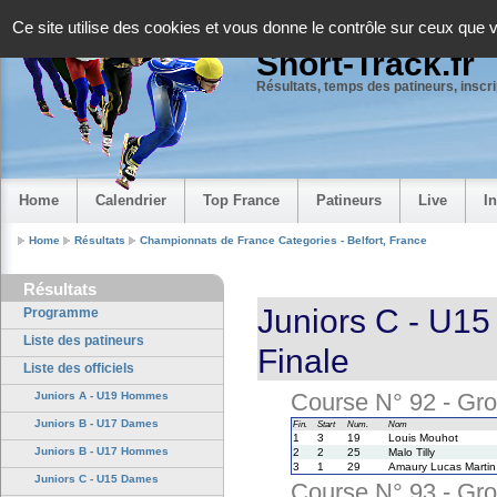
Panneau de gestion des cookies
Ce site utilise des cookies et vous donne le contrôle sur ceux que 
Short-Track.fr
Résultats, temps des patineurs, inscrip
Home
Calendrier
Top France
Patineurs
Live
I
Home
Résultats
Championnats de France Categories - Belfort, France
Résultats
Juniors C - U1
Programme
Liste des patineurs
Finale
Liste des officiels
Course N° 92 - Gro
Juniors A - U19 Hommes
Juniors B - U17 Dames
Fin.
Start
Num.
Nom
1
3
19
Louis Mouhot
Juniors B - U17 Hommes
2
2
25
Malo Tilly
3
1
29
Amaury Lucas Martin
Juniors C - U15 Dames
Course N° 93 - Gro