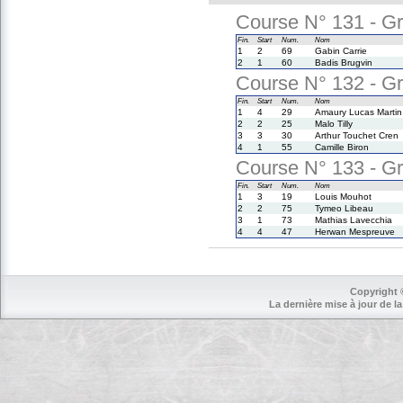
Course N° 131 - Gr
Fin.
Start
Num.
Nom
1
2
69
Gabin Carrie
2
1
60
Badis Brugvin
Course N° 132 - Gr
Fin.
Start
Num.
Nom
1
4
29
Amaury Lucas Martin
2
2
25
Malo Tilly
3
3
30
Arthur Touchet Cren
4
1
55
Camille Biron
Course N° 133 - Gr
Fin.
Start
Num.
Nom
1
3
19
Louis Mouhot
2
2
75
Tymeo Libeau
3
1
73
Mathias Lavecchia
4
4
47
Herwan Mespreuve
Copyright 
La dernière mise à jour de la