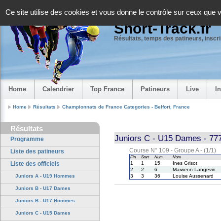
Panneau de gestion des cookies
Ce site utilise des cookies et vous donne le contrôle sur ceux que 
Short-Track.fr
Résultats, temps des patineurs, inscrip
Home
Calendrier
Top France
Patineurs
Live
I
Home
Résultats
Championnats de France Categories - Belfort, France
Résultats
Juniors C - U15 Dames - 77
Programme
Course N° 109 - Groupe A - (1/1)
Liste des patineurs
Fin.
Start
Num.
Nom
Liste des officiels
1
1
15
Ines Grisot
2
2
6
Maiwenn Langevin
Juniors A - U19 Hommes
3
3
36
Louise Aussenard
Juniors B - U17 Dames
Juniors B - U17 Hommes
Juniors C - U15 Dames