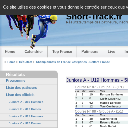
Panneau de gestion des cookies
Ce site utilise des cookies et vous donne le contrôle sur ceux que 
Short-Track.fr
Résultats, temps des patineurs, inscrip
Home
Calendrier
Top France
Patineurs
Live
I
Home
Résultats
Championnats de France Categories - Belfort, France
Résultats
Juniors A - U19 Hommes - 5
Programme
Course N° 87 - Groupe B - (1/1)
Liste des patineurs
Fin.
Start
Num.
Nom
Liste des officiels
1
1
10
Romain Berthelot
2
2
8
Clo� Ollivier (D)
Juniors A - U19 Hommes
3
3
62
Matteo Defosse
4
4
12
Tom Combescot
Juniors B - U17 Dames
Course N° 88 - Groupe A - (1/1)
Fin.
Start
Num.
Nom
Juniors B - U17 Hommes
1
1
48
Gabriel Volet
2
3
67
Etienne Bastier
Juniors C - U15 Dames
3
2
61
Noah Buffet