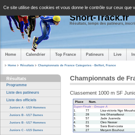
Panneau de gestion des cookies
Ce site utilise des cookies et vous donne le contrôle sur ceux que 
Short-Track.fr
Résultats, temps des patineurs, inscrip
Home
Calendrier
Top France
Patineurs
Live
I
Home
Résultats
Championnats de France Categories - Belfort, France
Championnats de Franc
Résultats
Programme
Classement 1000 m SF Juni
Liste des patineurs
Liste des officiels
Place
Num.
Super-Finale - Groupe A
Juniors A - U19 Hommes
1.
77
Lisa-victoria Ngo Mouah
2.
28
Isra Gharsallaoui
Juniors B - U17 Dames
3.
57
Jade Juaneda
4.
21
Cleo Nassar
Juniors B - U17 Hommes
5.
56
Sara Boet-costa
6.
27
Meryem Bouhout
Juniors C - U15 Dames